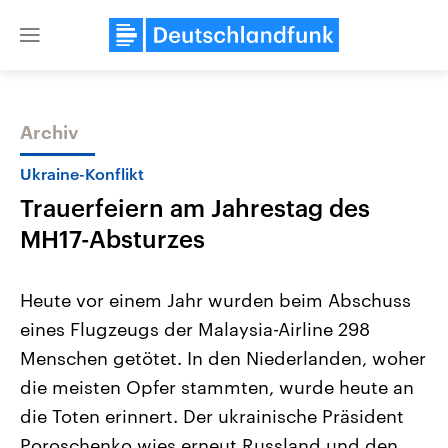
Close
menu
Archiv
Themen
Ukraine-Konflikt
Trauerfeiern am Jahrestag des
MH17-Absturzes
Heute vor einem Jahr wurden beim Abschuss
eines Flugzeugs der Malaysia-Airline 298
Landtagswahl Sachsen-Anhalt
USA
Menschen getötet. In den Niederlanden, woher
2026
Aktuelle Beiträge, Analys
Alle Informationen
Hintergründe
die meisten Opfer stammten, wurde heute an
Sachsen-Anhalt wählt am 6.
Wirtschaftlich und militäri
September 2026 einen neuen
gehören die Vereinigten S
die Toten erinnert. Der ukrainische Präsident
Landtag. Seit 2021 wird das
den mächtigsten Ländern 
Poroschenko wies erneut Russland und den
Bundesland von einer Koalition aus
mit großem Einfluss auf d