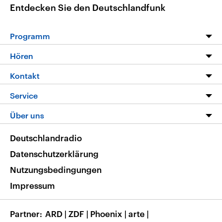
Entdecken Sie den Deutschlandfunk
Programm
Programm
Hören
Alle Sendungen
Livestream
Kontakt
Die Nachrichten
Audios
Hörerservice
Service
Nachrichtenleicht
Podcasts
Social Media
FAQ
Über uns
Neue Beiträge auf dlf.de
Deutschlandfunk App
Newsletter
Deutschlandradio
Themen-Schwerpunkte
Nachrichten App
Deutschlandradio
Veranstaltungen
Presse
Frequenzen
Datenschutzerklärung
Musikliste
Ausbildung und Karriere
Nutzungsbedingungen
RSS
Transparenz
Impressum
Korrekturen
Barrierefreiheit
Partner
ARD
|
ZDF
|
Phoenix
|
arte
|