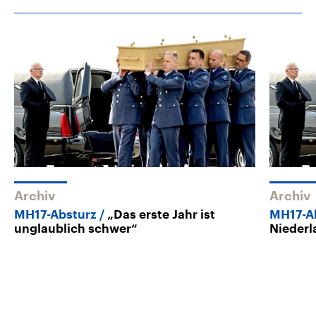
Archiv
Archiv
MH17-Absturz
„Das erste Jahr ist
MH17-A
unglaublich schwer“
Nieder