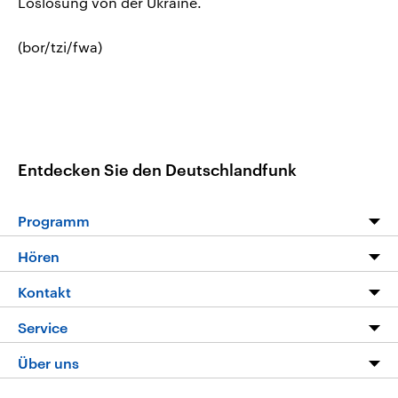
Loslösung von der Ukraine.
(bor/tzi/fwa)
Entdecken Sie den Deutschlandfunk
Programm
Programm
Hören
Alle Sendungen
Livestream
Kontakt
Die Nachrichten
Audios
Hörerservice
Service
Nachrichtenleicht
Podcasts
Social Media
FAQ
Über uns
Neue Beiträge auf dlf.de
Deutschlandfunk App
Newsletter
Deutschlandradio
Themen-Schwerpunkte