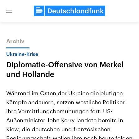
Close
menu
Archiv
Themen
Ukraine-Krise
Diplomatie-Offensive von Merkel
und Hollande
Während im Osten der Ukraine die blutigen
Kämpfe andauern, setzen westliche Politiker
Landtagswahl Sachsen-Anhalt
USA
ihre Vermittlungsbemühungen fort: US-
2026
Aktuelle Beiträge, Analys
Alle Informationen
Hintergründe
Außenminister John Kerry landete bereits in
Sachsen-Anhalt wählt am 6.
Wirtschaftlich und militäri
September 2026 einen neuen
gehören die Vereinigten S
Kiew, die deutschen und französischen
Landtag. Seit 2021 wird das
den mächtigsten Ländern 
Regierungschefs wollen ihm noch heute folgen
Bundesland von einer Koalition aus
mit großem Einfluss auf d