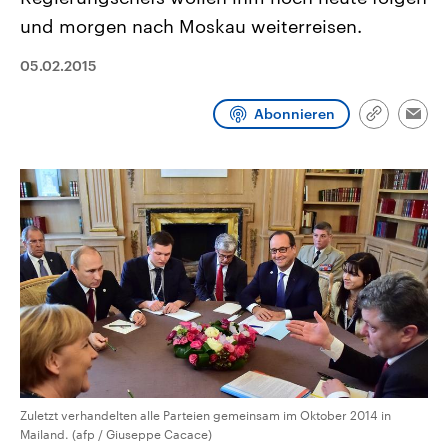
CDU, SPD und FDP regiert.-
aktuelle Weltgeschehen.
und morgen nach Moskau weiterreisen.
Umfragen, Prognosen,
Wahlprogramme, aktuelle Berichte
Sendungen
Programm
Podcasts
und Hintergründe zu den Parteien
05.02.2015
und Kandidaten der anstehenden
Wahl.
Audio-Archiv
Abonnieren
Link
Emai
kopieren/te
Zuletzt verhandelten alle Parteien gemeinsam im Oktober 2014 in
Mailand. (afp / Giuseppe Cacace)