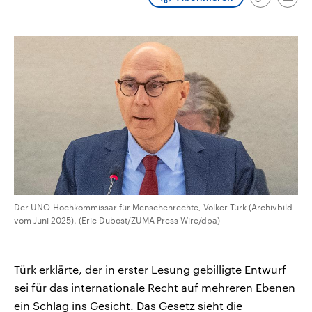
Link
Emai
CDU, SPD und FDP regiert.-
aktuelle Weltgeschehen.
kopieren/te
Umfragen, Prognosen,
Wahlprogramme, aktuelle Berichte
Sendungen
Programm
Podcasts
und Hintergründe zu den Parteien
und Kandidaten der anstehenden
Wahl.
Audio-Archiv
Der UNO-Hochkommissar für Menschenrechte, Volker Türk (Archivbild
vom Juni 2025). (Eric Dubost/ZUMA Press Wire/dpa)
Türk erklärte, der in erster Lesung gebilligte Entwurf
sei für das internationale Recht auf mehreren Ebenen
ein Schlag ins Gesicht. Das Gesetz sieht die