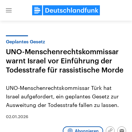
Close
menu
Geplantes Gesetz
Themen
UNO-Menschenrechtskommissar
warnt Israel vor Einführung der
Todesstrafe für rassistische Morde
UNO-Menschenrechtskommissar Türk hat
Israel aufgefordert, ein geplantes Gesetz zur
Landtagswahl Sachsen-Anhalt
USA
Ausweitung der Todesstrafe fallen zu lassen.
2026
Aktuelle Beiträge, Analys
Alle Informationen
Hintergründe
02.01.2026
Sachsen-Anhalt wählt am 6.
Wirtschaftlich und militäri
September 2026 einen neuen
gehören die Vereinigten S
Landtag. Seit 2021 wird das
den mächtigsten Ländern 
Abonnieren
Bundesland von einer Koalition aus
mit großem Einfluss auf d