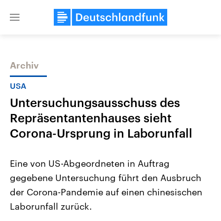
Close
menu
Archiv
Themen
USA
Untersuchungsausschuss des
Repräsentantenhauses sieht
Corona-Ursprung in Laborunfall
Eine von US-Abgeordneten in Auftrag
USA
Nahostkonflikt
gegebene Untersuchung führt den Ausbruch
Aktuelle Beiträge, Analysen und
Aktuelle Lage und Hinter
Der Überfall der palästine
Hintergründe
der Corona-Pandemie auf einen chinesischen
Wirtschaftlich und militärisch
Terrororganisation Hamas
gehören die Vereinigten Staaten zu
Oktober 2023 auf Israel ha
Laborunfall zurück.
den mächtigsten Ländern der Erde,
Region wieder die Gewalt 
mit großem Einfluss auf das
Israel möchte die Hamas z