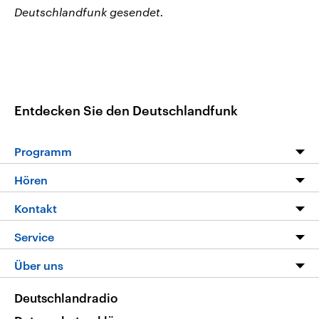
Deutschlandfunk gesendet.
Entdecken Sie den Deutschlandfunk
Programm
Programm
Hören
Alle Sendungen
Livestream
Kontakt
Die Nachrichten
Audios
Hörerservice
Service
Nachrichtenleicht
Podcasts
Social Media
FAQ
Über uns
Neue Beiträge auf dlf.de
Deutschlandfunk App
Newsletter
Deutschlandradio
Themen-Schwerpunkte
Nachrichten App
Deutschlandradio
Veranstaltungen
Presse
Frequenzen