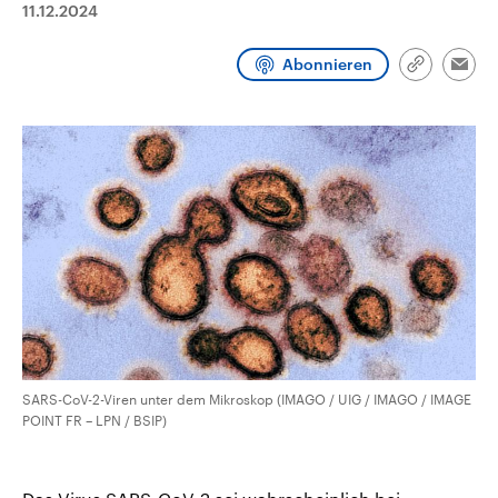
11.12.2024
aktuelle Weltgeschehen.
Diese wird wie die Hisboll
Libanon vom Iran unterstüt
Abonnieren
Sendungen
Programm
Podcasts
Link
Emai
kopieren/te
Audio-Archiv
SARS-CoV-2-Viren unter dem Mikroskop (IMAGO / UIG / IMAGO / IMAGE
POINT FR – LPN / BSIP)