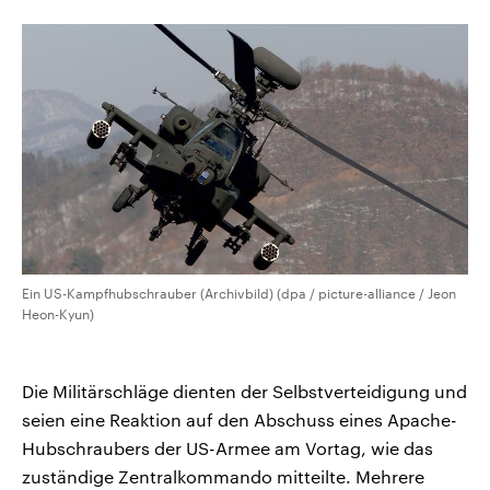
CDU, SPD und FDP regiert.-
aktuelle Weltgeschehen.
Umfragen, Prognosen,
Wahlprogramme, aktuelle Berichte
Sendungen
Programm
Podcasts
und Hintergründe zu den Parteien
und Kandidaten der anstehenden
Wahl.
Audio-Archiv
Ein US-Kampfhubschrauber (Archivbild) (dpa / picture-alliance / Jeon
Heon-Kyun)
Die Militärschläge dienten der Selbstverteidigung und
seien eine Reaktion auf den Abschuss eines Apache-
Hubschraubers der US-Armee am Vortag, wie das
zuständige Zentralkommando mitteilte. Mehrere