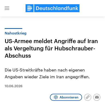
Close
menu
Nahostkrieg
Themen
US-Armee meldet Angriffe auf Iran
als Vergeltung für Hubschrauber-
Abschuss
Die US-Streitkräfte haben nach eigenen
Angaben wieder Ziele im Iran angegriffen.
Landtagswahl Sachsen-Anhalt
USA
2026
10.06.2026
Aktuelle Beiträge, Analys
Alle Informationen
Hintergründe
Sachsen-Anhalt wählt am 6.
Wirtschaftlich und militäri
September 2026 einen neuen
gehören die Vereinigten S
Abonnieren
Link
Emai
Landtag. Seit 2021 wird das
den mächtigsten Ländern 
kopieren/te
Bundesland von einer Koalition aus
mit großem Einfluss auf d