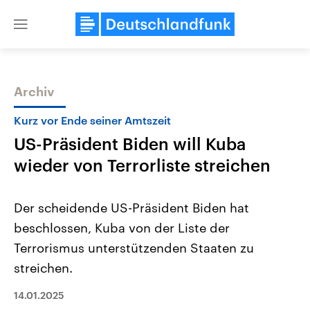
Close
menu
Archiv
Themen
Kurz vor Ende seiner Amtszeit
US-Präsident Biden will Kuba
wieder von Terrorliste streichen
Der scheidende US-Präsident Biden hat
beschlossen, Kuba von der Liste der
Landtagswahl Sachsen-Anhalt
USA
Terrorismus unterstützenden Staaten zu
2026
Aktuelle Beiträge, Analys
Alle Informationen
Hintergründe
streichen.
Sachsen-Anhalt wählt am 6.
Wirtschaftlich und militäri
September 2026 einen neuen
gehören die Vereinigten S
14.01.2025
Landtag. Seit 2021 wird das
den mächtigsten Ländern 
Bundesland von einer Koalition aus
mit großem Einfluss auf d