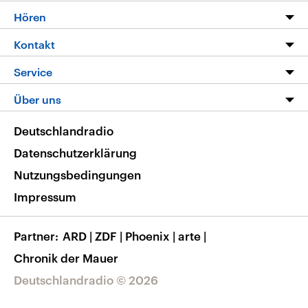
Programm
Hören
Alle Sendungen
Livestream
Kontakt
Die Nachrichten
Audios
Hörerservice
Service
Nachrichtenleicht
Podcasts
Social Media
FAQ
Über uns
Neue Beiträge auf dlf.de
Deutschlandfunk App
Newsletter
Deutschlandradio
Themen-Schwerpunkte
Nachrichten App
Deutschlandradio
Veranstaltungen
Presse
Frequenzen
Datenschutzerklärung
Musikliste
Ausbildung und Karriere
Nutzungsbedingungen
RSS
Transparenz
Impressum
Korrekturen
Barrierefreiheit
Partner
ARD
|
ZDF
|
Phoenix
|
arte
|
Chronik der Mauer
Deutschlandradio © 2026