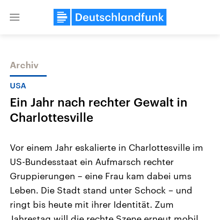
Close
menu
Archiv
Themen
USA
Ein Jahr nach rechter Gewalt in
Charlottesville
Vor einem Jahr eskalierte in Charlottesville im
US-Bundesstaat ein Aufmarsch rechter
Landtagswahl Sachsen-Anhalt
USA
Gruppierungen – eine Frau kam dabei ums
2026
Aktuelle Beiträge, Analys
Alle Informationen
Hintergründe
Leben. Die Stadt stand unter Schock – und
Sachsen-Anhalt wählt am 6.
Wirtschaftlich und militäri
September 2026 einen neuen
gehören die Vereinigten S
ringt bis heute mit ihrer Identität. Zum
Landtag. Seit 2021 wird das
den mächtigsten Ländern 
Jahrestag will die rechte Szene erneut mobil
Bundesland von einer Koalition aus
mit großem Einfluss auf d