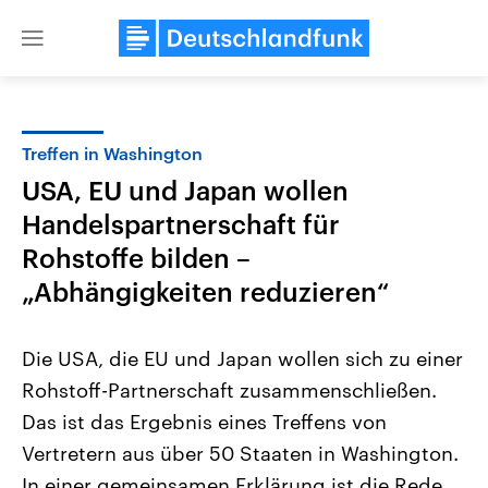
Close
menu
Treffen in Washington
Themen
USA, EU und Japan wollen
Handelspartnerschaft für
Rohstoffe bilden –
„Abhängigkeiten reduzieren“
Die USA, die EU und Japan wollen sich zu einer
Landtagswahl Sachsen-Anhalt
USA
Rohstoff-Partnerschaft zusammenschließen.
2026
Aktuelle Beiträge, Analys
Alle Informationen
Hintergründe
Das ist das Ergebnis eines Treffens von
Sachsen-Anhalt wählt am 6.
Wirtschaftlich und militäri
September 2026 einen neuen
gehören die Vereinigten S
Vertretern aus über 50 Staaten in Washington.
Landtag. Seit 2021 wird das
den mächtigsten Ländern 
In einer gemeinsamen Erklärung ist die Rede
Bundesland von einer Koalition aus
mit großem Einfluss auf d