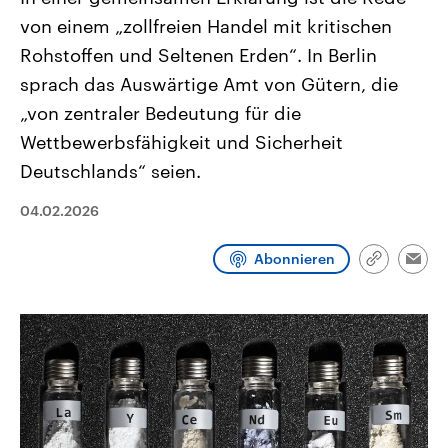
CDU, SPD und FDP regiert.-
aktuelle Weltgeschehen.
von einem „zollfreien Handel mit kritischen
Umfragen, Prognosen,
Wahlprogramme, aktuelle Berichte
Rohstoffen und Seltenen Erden“. In Berlin
Sendungen
Programm
Podcasts
und Hintergründe zu den Parteien
und Kandidaten der anstehenden
sprach das Auswärtige Amt von Gütern, die
Wahl.
„von zentraler Bedeutung für die
Audio-Archiv
Wettbewerbsfähigkeit und Sicherheit
Deutschlands“ seien.
04.02.2026
Abonnieren
Link
Emai
kopieren/te