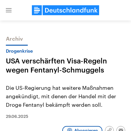
Close
menu
Archiv
Themen
Drogenkrise
USA verschärften Visa-Regeln
wegen Fentanyl-Schmuggels
Die US-Regierung hat weitere Maßnahmen
angekündigt, mit denen der Handel mit der
Landtagswahl Sachsen-Anhalt
USA
Droge Fentanyl bekämpft werden soll.
2026
Aktuelle Beiträge, Analys
Alle Informationen
Hintergründe
Sachsen-Anhalt wählt am 6.
Wirtschaftlich und militäri
29.06.2025
September 2026 einen neuen
gehören die Vereinigten S
Landtag. Seit 2021 wird das
den mächtigsten Ländern 
Bundesland von einer Koalition aus
mit großem Einfluss auf d
Abonnieren