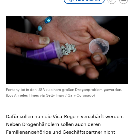
Link
Emai
CDU, SPD und FDP regiert.-
aktuelle Weltgeschehen.
kopieren/te
Umfragen, Prognosen,
Wahlprogramme, aktuelle Berichte
Sendungen
Programm
Podcasts
und Hintergründe zu den Parteien
und Kandidaten der anstehenden
Wahl.
Audio-Archiv
Fentanyl ist in den USA zu einem großen Drogenproblem geworden.
(Los Angeles Times via Getty Imag / Gary Coronado)
Dafür sollen nun die Visa-Regeln verschärft werden.
Neben Drogenhändlern sollen auch deren
Familienangehörige und Geschäftspartner nicht