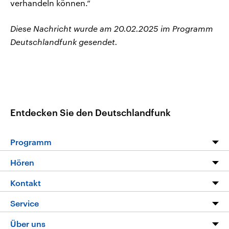
verhandeln können.“
Diese Nachricht wurde am 20.02.2025 im Programm
Deutschlandfunk gesendet.
Entdecken Sie den Deutschlandfunk
Programm
Programm
Hören
Alle Sendungen
Livestream
Kontakt
Die Nachrichten
Audios
Hörerservice
Service
Nachrichtenleicht
Podcasts
Social Media
FAQ
Über uns
Neue Beiträge auf dlf.de
Deutschlandfunk App