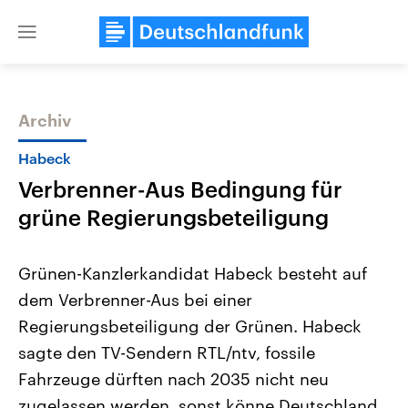
Close
menu
Archiv
Themen
Habeck
Verbrenner-Aus Bedingung für
grüne Regierungsbeteiligung
Grünen-Kanzlerkandidat Habeck besteht auf
dem Verbrenner-Aus bei einer
Landtagswahl Sachsen-Anhalt
USA
Regierungsbeteiligung der Grünen. Habeck
2026
Aktuelle Beiträge, Analys
Alle Informationen
Hintergründe
sagte den TV-Sendern RTL/ntv, fossile
Sachsen-Anhalt wählt am 6.
Wirtschaftlich und militäri
September 2026 einen neuen
gehören die Vereinigten S
Fahrzeuge dürften nach 2035 nicht neu
Landtag. Seit 2021 wird das
den mächtigsten Ländern 
zugelassen werden, sonst könne Deutschland
Bundesland von einer Koalition aus
mit großem Einfluss auf d