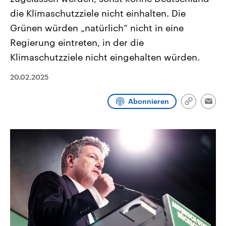
CDU, SPD und FDP regiert.-
aktuelle Weltgeschehen.
die Klimaschutzziele nicht einhalten. Die
Umfragen, Prognosen,
Wahlprogramme, aktuelle Berichte
Grünen würden „natürlich“ nicht in eine
Sendungen
Programm
Podcasts
und Hintergründe zu den Parteien
und Kandidaten der anstehenden
Regierung eintreten, in der die
Wahl.
Klimaschutzziele nicht eingehalten würden.
Audio-Archiv
20.02.2025
Abonnieren
Link
Emai
kopieren/te