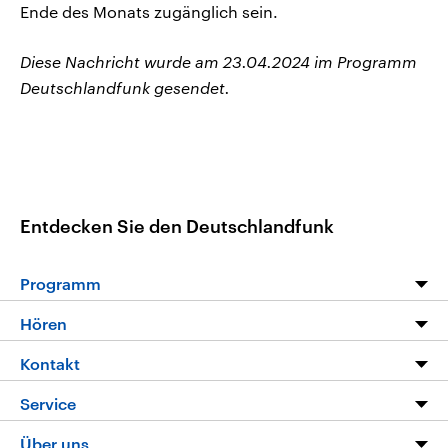
Ende des Monats zugänglich sein.
Diese Nachricht wurde am 23.04.2024 im Programm
Deutschlandfunk gesendet.
Entdecken Sie den Deutschlandfunk
Programm
Programm
Hören
Alle Sendungen
Livestream
Kontakt
Die Nachrichten
Audios
Hörerservice
Service
Nachrichtenleicht
Podcasts
Social Media
FAQ
Über uns
Neue Beiträge auf dlf.de