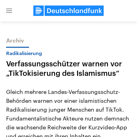
Close
menu
Archiv
Themen
Radikalisierung
Verfassungsschützer warnen vor
„TikTokisierung des Islamismus“
Gleich mehrere Landes-Verfassungsschutz-
Behörden warnen vor einer islamistischen
Landtagswahl Sachsen-Anhalt
USA
Radikalisierung junger Menschen auf TikTok.
2026
Aktuelle Beiträge, Analys
Alle Informationen
Hintergründe
Fundamentalistische Akteure nutzen demnach
Sachsen-Anhalt wählt am 6.
Wirtschaftlich und militäri
September 2026 einen neuen
gehören die Vereinigten S
die wachsende Reichweite der Kurzvideo-App
Landtag. Seit 2021 wird das
den mächtigsten Ländern 
und erreichen mit ihren Inhalten ein
Bundesland von einer Koalition aus
mit großem Einfluss auf d