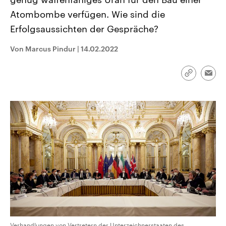
aktuelle Weltgeschehen.
Diese wird wie die Hisboll
Atombombe verfügen. Wie sind die
Libanon vom Iran unterstüt
Erfolgsaussichten der Gespräche?
Sendungen
Programm
Podcasts
Von Marcus Pindur
|
14.02.2022
Audio-Archiv
Link
Emai
kopieren/te
Verhandlungen von Vertretern der Unterzeichnerstaaten des