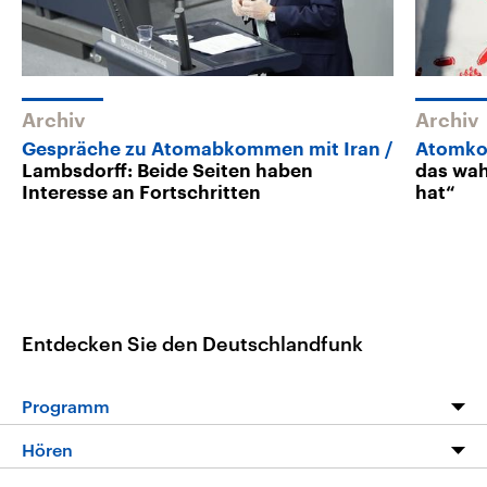
Archiv
Archiv
Gespräche zu Atomabkommen mit Iran
Atomkon
Lambsdorff: Beide Seiten haben
das wa
Interesse an Fortschritten
hat“
Entdecken Sie den Deutschlandfunk
Programm
Programm
Hören
Alle Sendungen
Livestream