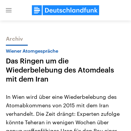
Close
menu
Archiv
Themen
Wiener Atomgespräche
Das Ringen um die
Wiederbelebung des Atomdeals
mit dem Iran
In Wien wird über eine Wiederbelebung des
USA
Nahostkonflikt
Atomabkommens von 2015 mit dem Iran
Aktuelle Beiträge, Analysen und
Aktuelle Lage und Hinter
Der Überfall der palästine
Hintergründe
verhandelt. Die Zeit drängt: Experten zufolge
Wirtschaftlich und militärisch
Terrororganisation Hamas
gehören die Vereinigten Staaten zu
Oktober 2023 auf Israel ha
könnte Teheran in wenigen Wochen über
den mächtigsten Ländern der Erde,
Region wieder die Gewalt 
mit großem Einfluss auf das
genug waffenfähiges Uran für den Bau einer
Israel möchte die Hamas z