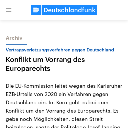
Close
menu
Archiv
Themen
Vertragsverletzungsverfahren gegen Deutschland
Konflikt um Vorrang des
Europarechts
Die EU-Kommission leitet wegen des Karlsruher
EZB-Urteils von 2020 ein Verfahren gegen
Landtagswahl Sachsen-Anhalt
USA
Deutschland ein. Im Kern geht es bei dem
2026
Aktuelle Beiträge, Analys
Alle Informationen
Hintergründe
Konflikt um den Vorrang des Europarechts. Es
Sachsen-Anhalt wählt am 6.
Wirtschaftlich und militäri
September 2026 einen neuen
gehören die Vereinigten S
gebe noch Möglichkeiten, diesen Streit
Landtag. Seit 2021 wird das
den mächtigsten Ländern 
beizulegen, sagte der Politologe Josef Janning
Bundesland von einer Koalition aus
mit großem Einfluss auf d