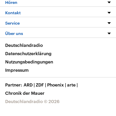
Programm
Hören
Alle Sendungen
Livestream
Kontakt
Die Nachrichten
Audios
Hörerservice
Service
Nachrichtenleicht
Podcasts
Social Media
FAQ
Über uns
Neue Beiträge auf dlf.de
Deutschlandfunk App
Newsletter
Deutschlandradio
Themen-Schwerpunkte
Nachrichten App
Deutschlandradio
Veranstaltungen
Presse
Frequenzen
Datenschutzerklärung
Musikliste
Ausbildung und Karriere
Nutzungsbedingungen
RSS
Transparenz
Impressum
Korrekturen
Barrierefreiheit
Partner
ARD
|
ZDF
|
Phoenix
|
arte
|
Chronik der Mauer
Deutschlandradio © 2026