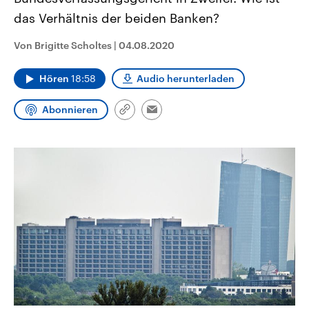
CDU, SPD und FDP regiert.-
aktuelle Weltgeschehen.
das Verhältnis der beiden Banken?
Umfragen, Prognosen,
Wahlprogramme, aktuelle Berichte
Sendungen
Programm
Podcasts
und Hintergründe zu den Parteien
Von Brigitte Scholtes
|
04.08.2020
und Kandidaten der anstehenden
Wahl.
Audio-Archiv
Hören
18:58
Audio herunterladen
Abonnieren
Link
Email
kopieren/teilen