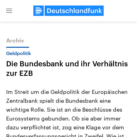
Close
menu
Archiv
Themen
Geldpolitik
Die Bundesbank und ihr Verhältnis
zur EZB
Im Streit um die Geldpolitik der Europäischen
Zentralbank spielt die Bundesbank eine
Landtagswahl Sachsen-Anhalt
USA
wichtige Rolle. Sie ist an die Beschlüsse des
2026
Aktuelle Beiträge, Analys
Alle Informationen
Hintergründe
Eurosystems gebunden. Ob sie aber immer
Sachsen-Anhalt wählt am 6.
Wirtschaftlich und militäri
September 2026 einen neuen
gehören die Vereinigten S
dazu verpflichtet ist, zog eine Klage vor dem
Landtag. Seit 2021 wird das
den mächtigsten Ländern 
Bundesverfassungsgericht in Zweifel. Wie ist
Bundesland von einer Koalition aus
mit großem Einfluss auf d