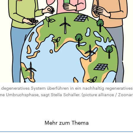
, degeneratives System überführen in ein nachhaltig regeneratives
e Umbruchsphase, sagt Stella Schaller. (picture alliance / Zoonar 
Mehr zum Thema