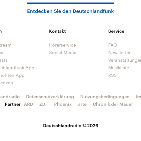
Entdecken Sie den Deutschlandfunk
n
Kontakt
Service
tream
Hörerservice
FAQ
os
Social Media
Newsletter
asts
Veranstaltunge
schlandfunk App
Musikliste
richten App
RSS
uenzen
landradio
Datenschutzerklärung
Nutzungsbedingungen
I
Partner
ARD
ZDF
Phoenix
arte
Chronik der Mauer
Deutschlandradio © 2026