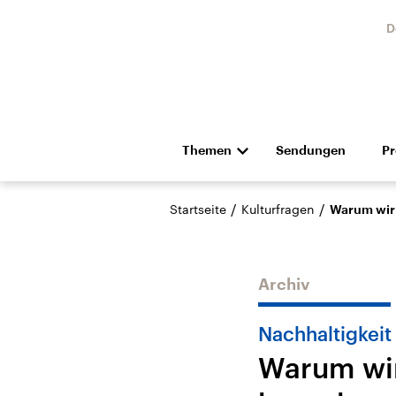
D
Themen
Sendungen
P
Die Nachrichten
Politik
/
/
Startseite
Kulturfragen
Warum wir 
Hörspiel und Feature
Musik
Archiv
Nachhaltigkeit
Warum wir
Landtagswahl Sachsen-
USA
Anhalt 2026
Aktuel