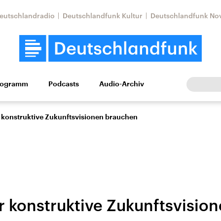
eutschlandradio
Deutschlandfunk Kultur
Deutschlandfunk No
rogramm
Podcasts
Audio-Archiv
Wirtschaft
Wissen
Kultur
Europa
Gesellschaf
konstruktive Zukunftsvisionen brauchen
 konstruktive Zukunftsvisio
Nahostkonflikt
Iran
le Beiträge,
Aktuelle Lage und
Aktuelle Lage und