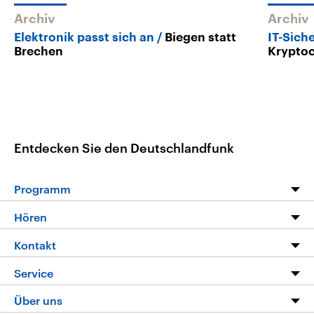
Archiv
Archiv
Elektronik passt sich an
Biegen statt
IT-Sich
Brechen
Krypto
Entdecken Sie den Deutschlandfunk
Programm
Programm
Hören
Alle Sendungen
Livestream
Kontakt
Die Nachrichten
Audios
Hörerservice
Service
Nachrichtenleicht
Podcasts
Social Media
FAQ
Über uns
Neue Beiträge auf dlf.de
Deutschlandfunk App