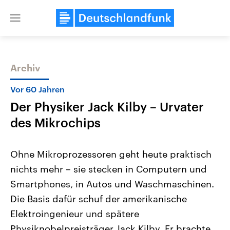
Close
menu
Archiv
Themen
Vor 60 Jahren
Der Physiker Jack Kilby – Urvater
des Mikrochips
Ohne Mikroprozessoren geht heute praktisch
nichts mehr – sie stecken in Computern und
Landtagswahl Sachsen-Anhalt
USA
Smartphones, in Autos und Waschmaschinen.
2026
Aktuelle Beiträge, Analys
Alle Informationen
Hintergründe
Die Basis dafür schuf der amerikanische
Sachsen-Anhalt wählt am 6.
Wirtschaftlich und militäri
September 2026 einen neuen
gehören die Vereinigten S
Elektroingenieur und spätere
Landtag. Seit 2021 wird das
den mächtigsten Ländern 
Physiknobelpreisträger Jack Kilby. Er brachte
Bundesland von einer Koalition aus
mit großem Einfluss auf d