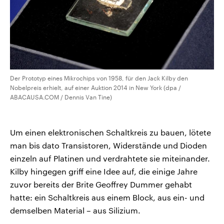
Der Prototyp eines Mikrochips von 1958, für den Jack Kilby den
Nobelpreis erhielt, auf einer Auktion 2014 in New York (dpa /
ABACAUSA.COM / Dennis Van Tine)
Um einen elektronischen Schaltkreis zu bauen, lötete
man bis dato Transistoren, Widerstände und Dioden
einzeln auf Platinen und verdrahtete sie miteinander.
Kilby hingegen griff eine Idee auf, die einige Jahre
zuvor bereits der Brite Geoffrey Dummer gehabt
hatte: ein Schaltkreis aus einem Block, aus ein- und
demselben Material – aus Silizium.