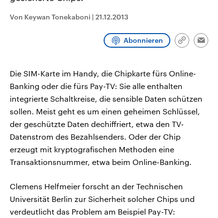
CDU, SPD und FDP regiert.-
aktuelle Weltgeschehen.
Umfragen, Prognosen,
Von Keywan Tonekaboni
|
21.12.2013
Wahlprogramme, aktuelle Berichte
Sendungen
Programm
Podcasts
und Hintergründe zu den Parteien
und Kandidaten der anstehenden
Abonnieren
Link
Wahl.
Emai
kopieren/te
Audio-Archiv
Die SIM-Karte im Handy, die Chipkarte fürs Online-
Banking oder die fürs Pay-TV: Sie alle enthalten
integrierte Schaltkreise, die sensible Daten schützen
sollen. Meist geht es um einen geheimen Schlüssel,
der geschützte Daten dechiffriert, etwa den TV-
Datenstrom des Bezahlsenders. Oder der Chip
erzeugt mit kryptografischen Methoden eine
Transaktionsnummer, etwa beim Online-Banking.
Clemens Helfmeier forscht an der Technischen
Universität Berlin zur Sicherheit solcher Chips und
verdeutlicht das Problem am Beispiel Pay-TV: