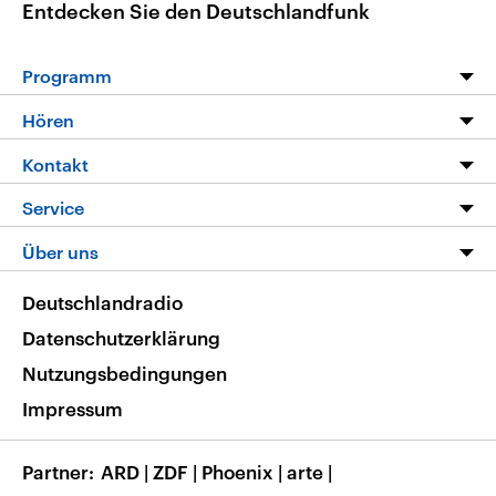
Entdecken Sie den Deutschlandfunk
Programm
Programm
Hören
Alle Sendungen
Livestream
Kontakt
Die Nachrichten
Audios
Hörerservice
Service
Nachrichtenleicht
Podcasts
Social Media
FAQ
Über uns
Neue Beiträge auf dlf.de
Deutschlandfunk App
Newsletter
Deutschlandradio
Themen-Schwerpunkte
Nachrichten App
Deutschlandradio
Veranstaltungen
Presse
Frequenzen
Datenschutzerklärung
Musikliste
Ausbildung und Karriere
Nutzungsbedingungen
RSS
Transparenz
Impressum
Korrekturen
Barrierefreiheit
Partner
ARD
|
ZDF
|
Phoenix
|
arte
|