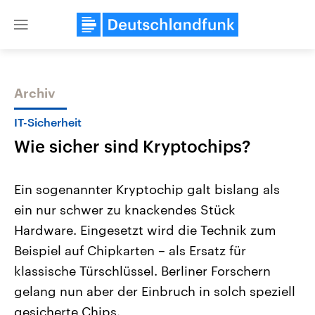
Close
menu
Archiv
Themen
IT-Sicherheit
Wie sicher sind Kryptochips?
Ein sogenannter Kryptochip galt bislang als
ein nur schwer zu knackendes Stück
Hardware. Eingesetzt wird die Technik zum
Landtagswahl Sachsen-Anhalt
USA
Beispiel auf Chipkarten – als Ersatz für
2026
Aktuelle Beiträge, Analys
Alle Informationen
klassische Türschlüssel. Berliner Forschern
Hintergründe
Sachsen-Anhalt wählt am 6.
Wirtschaftlich und militäri
gelang nun aber der Einbruch in solch speziell
September 2026 einen neuen
gehören die Vereinigten S
Landtag. Seit 2021 wird das
den mächtigsten Ländern 
gesicherte Chips.
Bundesland von einer Koalition aus
mit großem Einfluss auf d