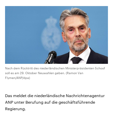
CDU, SPD und FDP regiert.-
aktuelle Weltgeschehen.
Umfragen, Prognosen,
Wahlprogramme, aktuelle Berichte
Sendungen
Programm
Podcasts
und Hintergründe zu den Parteien
und Kandidaten der anstehenden
Wahl.
Audio-Archiv
Nach dem Rücktritt des niederländischen Ministerpräsidenten Schoof
soll es am 29. Oktober Neuwahlen geben. (Ramon Van
Flymen/ANP/dpa)
Das meldet die niederländische Nachrichtenagentur
ANP unter Berufung auf die geschäftsführende
Regierung.