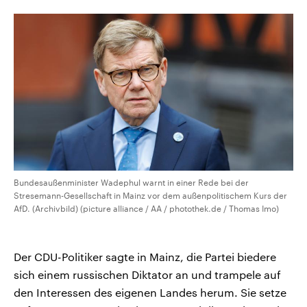
CDU, SPD und FDP regiert.-
aktuelle Weltgeschehen.
Umfragen, Prognosen,
Wahlprogramme, aktuelle Berichte
Sendungen
Programm
Podcasts
und Hintergründe zu den Parteien
und Kandidaten der anstehenden
Wahl.
Audio-Archiv
Bundesaußenminister Wadephul warnt in einer Rede bei der
Stresemann-Gesellschaft in Mainz vor dem außenpolitischem Kurs der
AfD. (Archivbild) (picture alliance / AA / photothek.de / Thomas Imo)
Der CDU-Politiker sagte in Mainz, die Partei biedere
sich einem russischen Diktator an und trampele auf
den Interessen des eigenen Landes herum. Sie setze