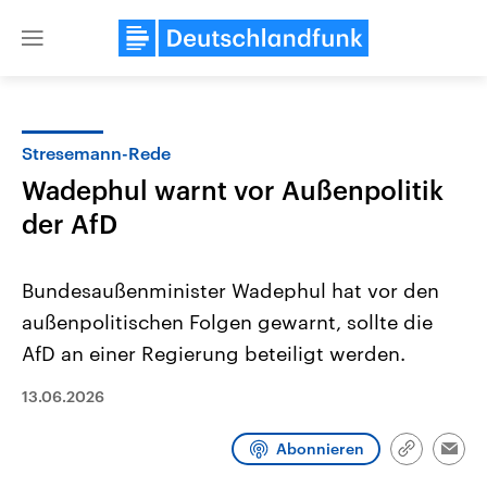
Close
menu
Stresemann-Rede
Themen
Wadephul warnt vor Außenpolitik
der AfD
Bundesaußenminister Wadephul hat vor den
außenpolitischen Folgen gewarnt, sollte die
AfD an einer Regierung beteiligt werden.
Landtagswahl Sachsen-Anhalt
USA
13.06.2026
2026
Aktuelle Beiträge, Analys
Alle Informationen
Hintergründe
Sachsen-Anhalt wählt am 6.
Wirtschaftlich und militäri
September 2026 einen neuen
gehören die Vereinigten S
Abonnieren
Link
Emai
Landtag. Seit 2021 wird das
den mächtigsten Ländern 
kopieren/te
Bundesland von einer Koalition aus
mit großem Einfluss auf d