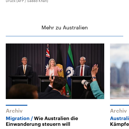
Druck (AFP / Saeed Khan)
Mehr zu Australien
Archiv
Archiv
Migration
Wie Australien die
Austral
Einwanderung steuern will
Kämpfe