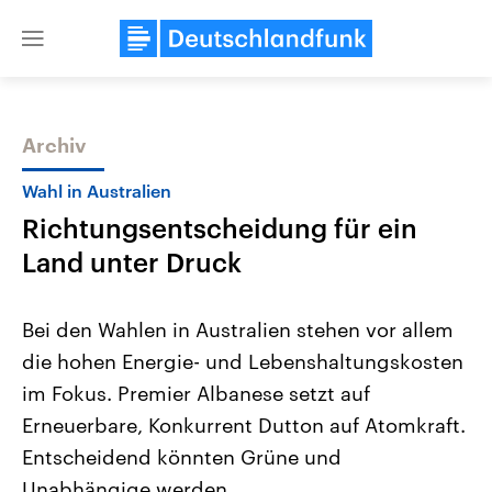
Close
menu
Archiv
Themen
Wahl in Australien
Richtungsentscheidung für ein
Land unter Druck
Bei den Wahlen in Australien stehen vor allem
die hohen Energie- und Lebenshaltungskosten
Landtagswahl Sachsen-Anhalt
USA
im Fokus. Premier Albanese setzt auf
2026
Aktuelle Beiträge, Analys
Alle Informationen
Hintergründe
Erneuerbare, Konkurrent Dutton auf Atomkraft.
Sachsen-Anhalt wählt am 6.
Wirtschaftlich und militäri
September 2026 einen neuen
gehören die Vereinigten S
Entscheidend könnten Grüne und
Landtag. Seit 2021 wird das
den mächtigsten Ländern 
Unabhängige werden.
Bundesland von einer Koalition aus
mit großem Einfluss auf d