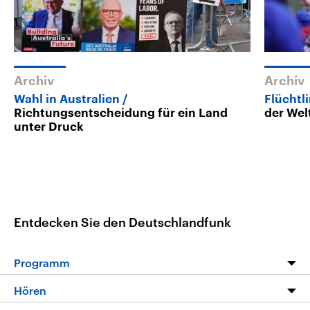
Archiv
Archiv
Wahl in Australien
Flüchtl
Richtungsentscheidung für ein Land
der Wel
unter Druck
Entdecken Sie den Deutschlandfunk
Programm
Programm
Hören
Alle Sendungen