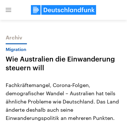
Close
menu
Archiv
Themen
Migration
Wie Australien die Einwanderung
steuern will
Fachkräftemangel, Corona-Folgen,
demografischer Wandel – Australien hat teils
Landtagswahl Sachsen-Anhalt
USA
ähnliche Probleme wie Deutschland. Das Land
2026
Aktuelle Beiträge, Analys
Alle Informationen
Hintergründe
änderte deshalb auch seine
Sachsen-Anhalt wählt am 6.
Wirtschaftlich und militäri
September 2026 einen neuen
gehören die Vereinigten S
Einwanderungspolitik an mehreren Punkten.
Landtag. Seit 2021 wird das
den mächtigsten Ländern 
Bundesland von einer Koalition aus
mit großem Einfluss auf d