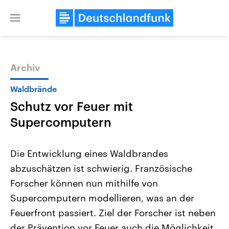
Close
menu
Archiv
Themen
Waldbrände
Schutz vor Feuer mit
Supercomputern
Die Entwicklung eines Waldbrandes
abzuschätzen ist schwierig. Französische
Landtagswahl Sachsen-Anhalt
USA
Forscher können nun mithilfe von
2026
Aktuelle Beiträge, Analys
Alle Informationen
Hintergründe
Supercomputern modellieren, was an der
Sachsen-Anhalt wählt am 6.
Wirtschaftlich und militäri
September 2026 einen neuen
gehören die Vereinigten S
Feuerfront passiert. Ziel der Forscher ist neben
Landtag. Seit 2021 wird das
den mächtigsten Ländern 
der Prävention vor Feuer auch die Möglichkeit
Bundesland von einer Koalition aus
mit großem Einfluss auf d