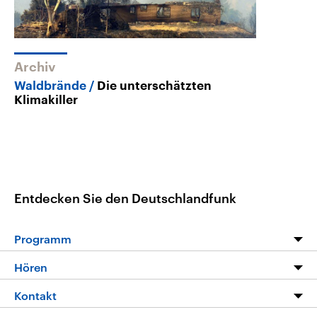
Archiv
Waldbrände
Die unterschätzten
Klimakiller
Entdecken Sie den Deutschlandfunk
Programm
Programm
Hören
Alle Sendungen
Livestream
Kontakt
Die Nachrichten
Audios