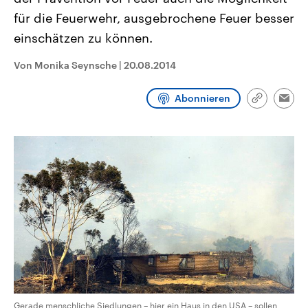
CDU, SPD und FDP regiert.-
aktuelle Weltgeschehen.
für die Feuerwehr, ausgebrochene Feuer besser
Umfragen, Prognosen,
Wahlprogramme, aktuelle Berichte
einschätzen zu können.
Sendungen
Programm
Podcasts
und Hintergründe zu den Parteien
und Kandidaten der anstehenden
Wahl.
Von Monika Seynsche
|
20.08.2014
Audio-Archiv
Abonnieren
Link
Emai
kopieren/te
Gerade menschliche Siedlungen – hier ein Haus in den USA – sollen