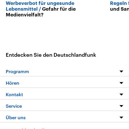
Werbeverbot für ungesunde
Regeln 
Lebensmittel
Gefahr für die
und Sa
Medienvielfalt?
Entdecken Sie den Deutschlandfunk
Programm
Programm
Hören
Alle Sendungen
Livestream
Kontakt
Die Nachrichten
Audios
Hörerservice
Service
Nachrichtenleicht
Podcasts
Social Media
FAQ
Über uns
Neue Beiträge auf dlf.de
Deutschlandfunk App
Newsletter
Deutschlandradio
Themen-Schwerpunkte