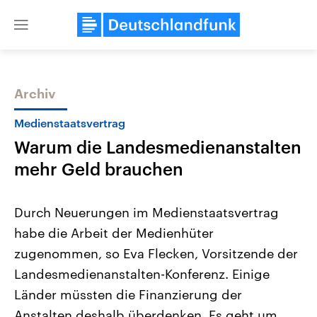
Close
menu
Archiv
Themen
Medienstaatsvertrag
Warum die Landesmedienanstalten
mehr Geld brauchen
Durch Neuerungen im Medienstaatsvertrag
habe die Arbeit der Medienhüter
Landtagswahl Sachsen-Anhalt
USA
zugenommen, so Eva Flecken, Vorsitzende der
2026
Aktuelle Beiträge, Analys
Alle Informationen
Hintergründe
Landesmedienanstalten-Konferenz. Einige
Sachsen-Anhalt wählt am 6.
Wirtschaftlich und militäri
September 2026 einen neuen
gehören die Vereinigten S
Länder müssten die Finanzierung der
Landtag. Seit 2021 wird das
den mächtigsten Ländern 
Anstalten deshalb überdenken. Es geht um
Bundesland von einer Koalition aus
mit großem Einfluss auf d