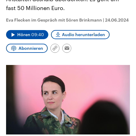
CDU, SPD und FDP regiert.-
aktuelle Weltgeschehen.
fast 50 Millionen Euro.
Umfragen, Prognosen,
Wahlprogramme, aktuelle Berichte
Sendungen
Programm
Podcasts
und Hintergründe zu den Parteien
Eva Flecken im Gespräch mit Sören Brinkmann
|
24.06.2024
und Kandidaten der anstehenden
Wahl.
Audio-Archiv
Hören
09:40
Audio herunterladen
Abonnieren
Link
Email
kopieren/teilen