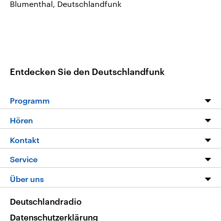
Blumenthal, Deutschlandfunk
Entdecken Sie den Deutschlandfunk
Programm
Programm
Hören
Alle Sendungen
Livestream
Kontakt
Die Nachrichten
Audios
Hörerservice
Service
Nachrichtenleicht
Podcasts
Social Media
FAQ
Über uns
Neue Beiträge auf dlf.de
Deutschlandfunk App
Newsletter
Deutschlandradio
Themen-Schwerpunkte
Nachrichten App
Deutschlandradio
Veranstaltungen
Presse
Frequenzen
Datenschutzerklärung