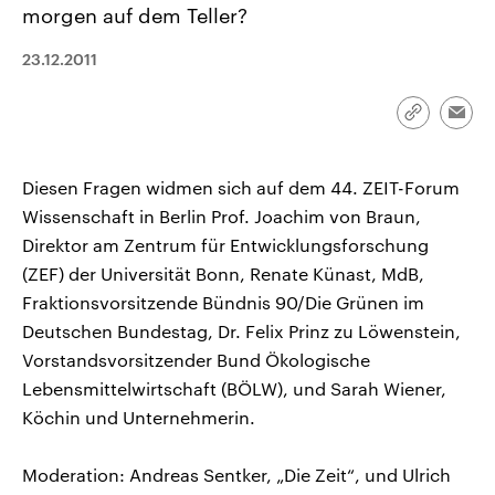
morgen auf dem Teller?
CDU, SPD und FDP regiert.-
aktuelle Weltgeschehen.
Umfragen, Prognosen,
Wahlprogramme, aktuelle Berichte
23.12.2011
Sendungen
Programm
Podcasts
und Hintergründe zu den Parteien
und Kandidaten der anstehenden
Wahl.
Link
Audio-Archiv
Emai
kopieren/te
Diesen Fragen widmen sich auf dem 44. ZEIT-Forum
Wissenschaft in Berlin Prof. Joachim von Braun,
Direktor am Zentrum für Entwicklungsforschung
(ZEF) der Universität Bonn, Renate Künast, MdB,
Fraktionsvorsitzende Bündnis 90/Die Grünen im
Deutschen Bundestag, Dr. Felix Prinz zu Löwenstein,
Vorstandsvorsitzender Bund Ökologische
Lebensmittelwirtschaft (BÖLW), und Sarah Wiener,
Köchin und Unternehmerin.
Moderation: Andreas Sentker, „Die Zeit“, und Ulrich