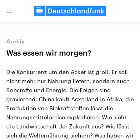
Close
menu
Archiv
Themen
Was essen wir morgen?
Die Konkurrenz um den Acker ist groß. Er soll
nicht mehr nur Nahrung liefern, sondern auch
Rohstoffe und Energie. Die Folgen sind
gravierend: China kauft Ackerland in Afrika, die
Produktion von Biokraftstoffen lässt die
Landtagswahl Sachsen-Anhalt
USA
2026
Aktuelle Beiträge, Analys
Nahrungsmittelpreise explodieren. Wie sieht
Alle Informationen
Hintergründe
Sachsen-Anhalt wählt am 6.
Wirtschaftlich und militäri
die Landwirtschaft der Zukunft aus? Wie lässt
September 2026 einen neuen
gehören die Vereinigten S
Landtag. Seit 2021 wird das
den mächtigsten Ländern 
sich die Welternährung sichern? Was haben wir
Bundesland von einer Koalition aus
mit großem Einfluss auf d