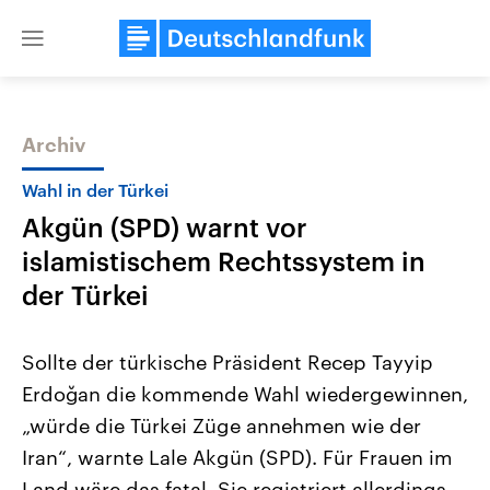
Close
menu
Archiv
Themen
Wahl in der Türkei
Akgün (SPD) warnt vor
islamistischem Rechtssystem in
der Türkei
Sollte der türkische Präsident Recep Tayyip
Landtagswahl Sachsen-Anhalt
USA
Erdoğan die kommende Wahl wiedergewinnen,
2026
Aktuelle Beiträge, Analys
Alle Informationen
Hintergründe
„würde die Türkei Züge annehmen wie der
Sachsen-Anhalt wählt am 6.
Wirtschaftlich und militäri
September 2026 einen neuen
gehören die Vereinigten S
Iran“, warnte Lale Akgün (SPD). Für Frauen im
Landtag. Seit 2021 wird das
den mächtigsten Ländern 
Bundesland von einer Koalition aus
Land wäre das fatal. Sie registriert allerdings
mit großem Einfluss auf d