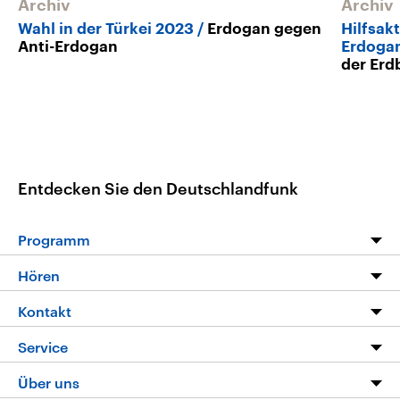
Archiv
Archiv
Wahl in der Türkei 2023
Erdogan gegen
Hilfsak
Anti-Erdogan
Erdoga
der Er
Entdecken Sie den Deutschlandfunk
Programm
Programm
Hören
Alle Sendungen
Livestream
Kontakt
Die Nachrichten
Audios
Hörerservice
Service
Nachrichtenleicht
Podcasts
Social Media
FAQ
Über uns
Neue Beiträge auf dlf.de
Deutschlandfunk App