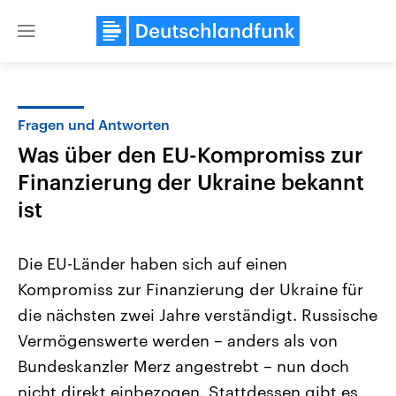
Close
menu
Fragen und Antworten
Themen
Was über den EU-Kompromiss zur
Finanzierung der Ukraine bekannt
ist
Die EU-Länder haben sich auf einen
Kompromiss zur Finanzierung der Ukraine für
Landtagswahl Sachsen-Anhalt
USA
die nächsten zwei Jahre verständigt. Russische
2026
Aktuelle Beiträge, Analys
Alle Informationen
Vermögenswerte werden – anders als von
Hintergründe
Sachsen-Anhalt wählt am 6.
Wirtschaftlich und militäri
Bundeskanzler Merz angestrebt – nun doch
September 2026 einen neuen
gehören die Vereinigten S
Landtag. Seit 2021 wird das
den mächtigsten Ländern 
nicht direkt einbezogen. Stattdessen gibt es
Bundesland von einer Koalition aus
mit großem Einfluss auf d