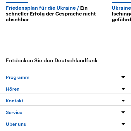
Friedensplan für die Ukraine
Ein
Ukraine
schneller Erfolg der Gespräche nicht
Isching
absehbar
gefährd
Entdecken Sie den Deutschlandfunk
Programm
Programm
Hören
Alle Sendungen
Livestream
Kontakt
Die Nachrichten
Audios
Hörerservice
Service
Nachrichtenleicht
Podcasts
Social Media
FAQ
Über uns
Neue Beiträge auf dlf.de
Deutschlandfunk App