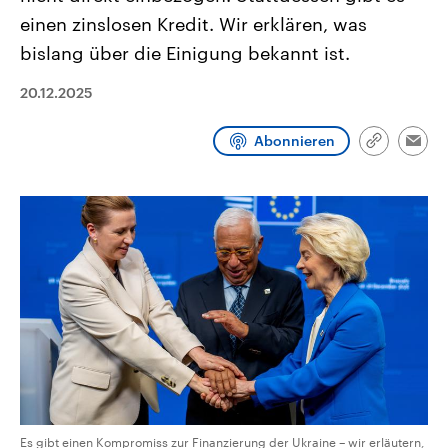
CDU, SPD und FDP regiert.-
aktuelle Weltgeschehen.
einen zinslosen Kredit. Wir erklären, was
Umfragen, Prognosen,
Wahlprogramme, aktuelle Berichte
bislang über die Einigung bekannt ist.
Sendungen
Programm
Podcasts
und Hintergründe zu den Parteien
und Kandidaten der anstehenden
Wahl.
20.12.2025
Audio-Archiv
Abonnieren
Link
Emai
kopieren/te
Es gibt einen Kompromiss zur Finanzierung der Ukraine – wir erläutern,