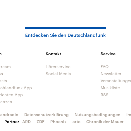
Entdecken Sie den Deutschlandfunk
n
Kontakt
Service
tream
Hörerservice
FAQ
os
Social Media
Newsletter
asts
Veranstaltunge
schlandfunk App
Musikliste
richten App
RSS
uenzen
landradio
Datenschutzerklärung
Nutzungsbedingungen
I
Partner
ARD
ZDF
Phoenix
arte
Chronik der Mauer