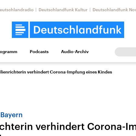
eutschlandradio
Deutschlandfunk Kultur
Deutschlandfunk No
rogramm
Podcasts
Audio-Archiv
Wirtschaft
Wissen
Kultur
Europa
Gesellschaf
lienrichterin verhindert Corona-Impfung eines Kindes
n Bayern
ichterin verhindert Corona-I
tkonflikt
Iran
Faktenchecks
In unseren Faktenc
lle Lage und
Aktuelle Lage und