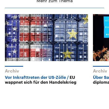
Mehr zum Thema
Archiv
Archiv
Vor Inkrafttreten der US-Zölle
EU
Über Sa
wappnet sich für den Handelskrieg
diploma