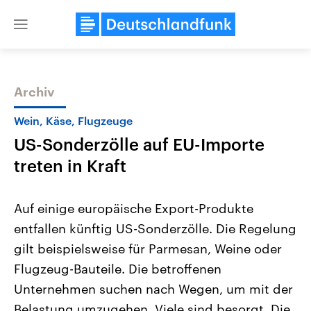
Close
menu
Archiv
Themen
Wein, Käse, Flugzeuge
US-Sonderzölle auf EU-Importe
treten in Kraft
Auf einige europäische Export-Produkte
entfallen künftig US-Sonderzölle. Die Regelung
Landtagswahl Sachsen-Anhalt
USA
gilt beispielsweise für Parmesan, Weine oder
2026
Aktuelle Beiträge, Analys
Alle Informationen
Hintergründe
Flugzeug-Bauteile. Die betroffenen
Sachsen-Anhalt wählt am 6.
Wirtschaftlich und militäri
September 2026 einen neuen
gehören die Vereinigten S
Unternehmen suchen nach Wegen, um mit der
Landtag. Seit 2021 wird das
den mächtigsten Ländern 
Belastung umzugehen. Viele sind besorgt. Die
Bundesland von einer Koalition aus
mit großem Einfluss auf d