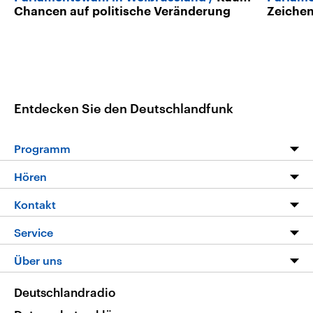
Chancen auf politische Veränderung
Zeichen
Entdecken Sie den Deutschlandfunk
Programm
Programm
Hören
Alle Sendungen
Livestream
Kontakt
Die Nachrichten
Audios
Hörerservice
Service
Nachrichtenleicht
Podcasts
Social Media
FAQ
Über uns
Neue Beiträge auf dlf.de
Deutschlandfunk App
Newsletter
Deutschlandradio
Themen-Schwerpunkte
Nachrichten App
Deutschlandradio
Veranstaltungen
Presse
Frequenzen