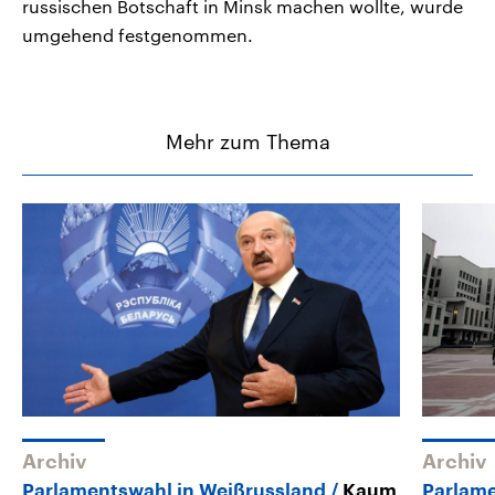
russischen Botschaft in Minsk machen wollte, wurde
umgehend festgenommen.
Mehr zum Thema
Archiv
Archiv
Parlamentswahl in Weißrussland
Kaum
Parlame