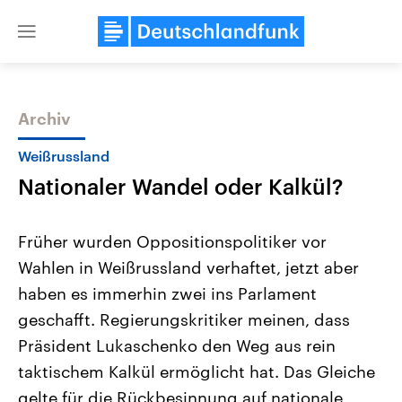
Close
menu
Archiv
Themen
Weißrussland
Nationaler Wandel oder Kalkül?
Früher wurden Oppositionspolitiker vor
Wahlen in Weißrussland verhaftet, jetzt aber
haben es immerhin zwei ins Parlament
Landtagswahl Sachsen-Anhalt
USA
geschafft. Regierungskritiker meinen, dass
2026
Aktuelle Beiträge, Analys
Alle Informationen
Präsident Lukaschenko den Weg aus rein
Hintergründe
Sachsen-Anhalt wählt am 6.
Wirtschaftlich und militäri
taktischem Kalkül ermöglicht hat. Das Gleiche
September 2026 einen neuen
gehören die Vereinigten S
Landtag. Seit 2021 wird das
den mächtigsten Ländern 
gelte für die Rückbesinnung auf nationale
Bundesland von einer Koalition aus
mit großem Einfluss auf d