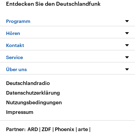
Entdecken Sie den Deutschlandfunk
Programm
Programm
Hören
Alle Sendungen
Livestream
Kontakt
Die Nachrichten
Audios
Hörerservice
Service
Nachrichtenleicht
Podcasts
Social Media
FAQ
Über uns
Neue Beiträge auf dlf.de
Deutschlandfunk App
Newsletter
Deutschlandradio
Themen-Schwerpunkte
Nachrichten App
Deutschlandradio
Veranstaltungen
Presse
Frequenzen
Datenschutzerklärung
Musikliste
Ausbildung und Karriere
Nutzungsbedingungen
RSS
Transparenz
Impressum
Korrekturen
Barrierefreiheit
Partner
ARD
|
ZDF
|
Phoenix
|
arte
|