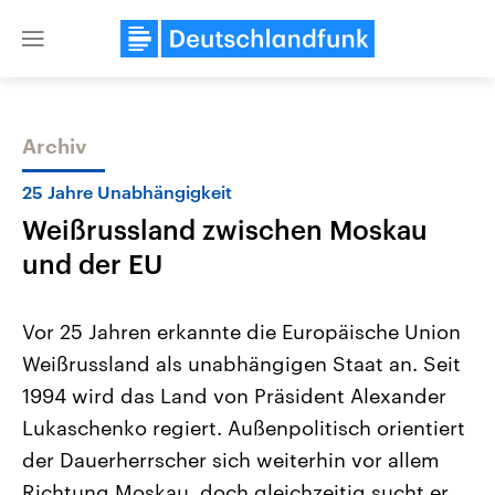
Close
menu
Archiv
Themen
25 Jahre Unabhängigkeit
Weißrussland zwischen Moskau
und der EU
Vor 25 Jahren erkannte die Europäische Union
Weißrussland als unabhängigen Staat an. Seit
Landtagswahl Sachsen-Anhalt
USA
1994 wird das Land von Präsident Alexander
2026
Aktuelle Beiträge, Analys
Alle Informationen
Hintergründe
Lukaschenko regiert. Außenpolitisch orientiert
Sachsen-Anhalt wählt am 6.
Wirtschaftlich und militäri
September 2026 einen neuen
gehören die Vereinigten S
der Dauerherrscher sich weiterhin vor allem
Landtag. Seit 2021 wird das
den mächtigsten Ländern 
Richtung Moskau, doch gleichzeitig sucht er
Bundesland von einer Koalition aus
mit großem Einfluss auf d