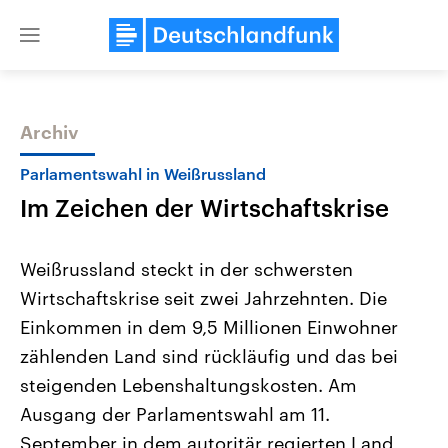
Close
menu
Archiv
Themen
Parlamentswahl in Weißrussland
Im Zeichen der Wirtschaftskrise
Weißrussland steckt in der schwersten
Wirtschaftskrise seit zwei Jahrzehnten. Die
Einkommen in dem 9,5 Millionen Einwohner
Landtagswahl Sachsen-Anhalt
USA
zählenden Land sind rückläufig und das bei
2026
Aktuelle Beiträge, Analys
Alle Informationen
steigenden Lebenshaltungskosten. Am
Hintergründe
Sachsen-Anhalt wählt am 6.
Wirtschaftlich und militäri
Ausgang der Parlamentswahl am 11.
September 2026 einen neuen
gehören die Vereinigten S
Landtag. Seit 2021 wird das
den mächtigsten Ländern 
September in dem autoritär regierten Land
Bundesland von einer Koalition aus
mit großem Einfluss auf d