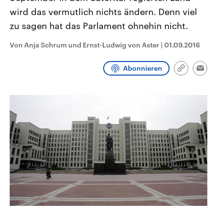
CDU, SPD und FDP regiert.-
aktuelle Weltgeschehen.
wird das vermutlich nichts ändern. Denn viel
Umfragen, Prognosen,
Wahlprogramme, aktuelle Berichte
zu sagen hat das Parlament ohnehin nicht.
Sendungen
Programm
Podcasts
und Hintergründe zu den Parteien
und Kandidaten der anstehenden
Wahl.
Von Anja Schrum und Ernst-Ludwig von Aster
|
01.09.2016
Audio-Archiv
Abonnieren
Link
Emai
kopieren/te