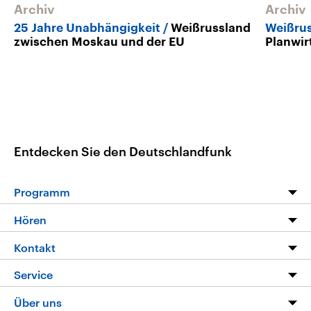
Archiv
Archiv
25 Jahre Unabhängigkeit
Weißrussland
Weißru
zwischen Moskau und der EU
Planwir
Entdecken Sie den Deutschlandfunk
Programm
Programm
Hören
Alle Sendungen
Livestream
Kontakt
Die Nachrichten
Audios
Hörerservice
Service
Nachrichtenleicht
Podcasts
Social Media
FAQ
Über uns
Neue Beiträge auf dlf.de
Deutschlandfunk App