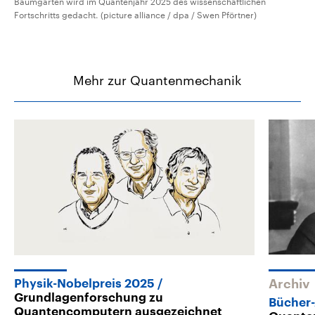
Baumgarten wird im Quantenjahr 2025 des wissenschaftlichen
Fortschritts gedacht. (picture alliance / dpa / Swen Pförtner)
Mehr zur Quantenmechanik
Physik-Nobelpreis 2025
Archiv
Grundlagenforschung zu
Bücher-
Quantencomputern ausgezeichnet