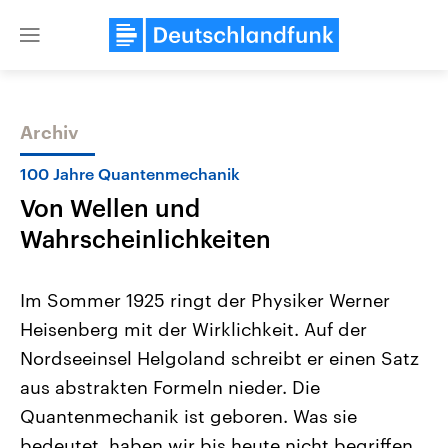
Close
menu
Archiv
Themen
100 Jahre Quantenmechanik
Von Wellen und
Wahrscheinlichkeiten
Im Sommer 1925 ringt der Physiker Werner
Heisenberg mit der Wirklichkeit. Auf der
Landtagswahl Sachsen-Anhalt
USA
Nordseeinsel Helgoland schreibt er einen Satz
2026
Aktuelle Beiträge, Analys
Alle Informationen
Hintergründe
aus abstrakten Formeln nieder. Die
Sachsen-Anhalt wählt am 6.
Wirtschaftlich und militäri
September 2026 einen neuen
gehören die Vereinigten S
Quantenmechanik ist geboren. Was sie
Landtag. Seit 2021 wird das
den mächtigsten Ländern 
bedeutet, haben wir bis heute nicht begriffen.
Bundesland von einer Koalition aus
mit großem Einfluss auf d