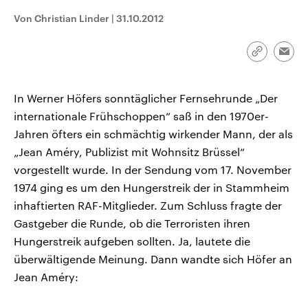
CDU, SPD und FDP regiert.-
aktuelle Weltgeschehen.
Von Christian Linder
|
31.10.2012
Umfragen, Prognosen,
Wahlprogramme, aktuelle Berichte
Sendungen
Programm
Podcasts
und Hintergründe zu den Parteien
und Kandidaten der anstehenden
Link
Emai
Wahl.
kopieren/te
Audio-Archiv
In Werner Höfers sonntäglicher Fernsehrunde „Der
internationale Frühschoppen“ saß in den 1970er-
Jahren öfters ein schmächtig wirkender Mann, der als
„Jean Améry, Publizist mit Wohnsitz Brüssel“
vorgestellt wurde. In der Sendung vom 17. November
1974 ging es um den Hungerstreik der in Stammheim
inhaftierten RAF-Mitglieder. Zum Schluss fragte der
Gastgeber die Runde, ob die Terroristen ihren
Hungerstreik aufgeben sollten. Ja, lautete die
überwältigende Meinung. Dann wandte sich Höfer an
Jean Améry: