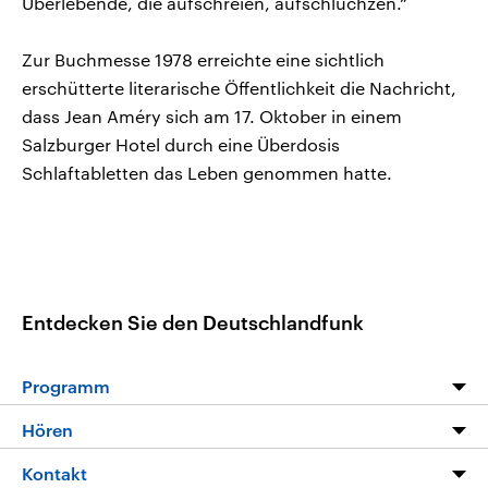
Überlebende, die aufschreien, aufschluchzen.“
Zur Buchmesse 1978 erreichte eine sichtlich
erschütterte literarische Öffentlichkeit die Nachricht,
dass Jean Améry sich am 17. Oktober in einem
Salzburger Hotel durch eine Überdosis
Schlaftabletten das Leben genommen hatte.
Entdecken Sie den Deutschlandfunk
Programm
Programm
Hören
Alle Sendungen
Livestream
Kontakt