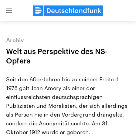
Close
menu
Archiv
Themen
Welt aus Perspektive des NS-
Opfers
Seit den 60er-Jahren bis zu seinem Freitod
1978 galt Jean Améry als einer der
einflussreichsten deutschsprachigen
Publizisten und Moralisten, der sich allerdings
Landtagswahl Sachsen-Anhalt
USA
2026
Aktuelle Beiträge, Analys
als Person nie in den Vordergrund drängelte,
Alle Informationen
Hintergründe
Sachsen-Anhalt wählt am 6.
Wirtschaftlich und militäri
sondern die Anonymität suchte. Am 31.
September 2026 einen neuen
gehören die Vereinigten S
Landtag. Seit 2021 wird das
den mächtigsten Ländern 
Oktober 1912 wurde er geboren.
Bundesland von einer Koalition aus
mit großem Einfluss auf d