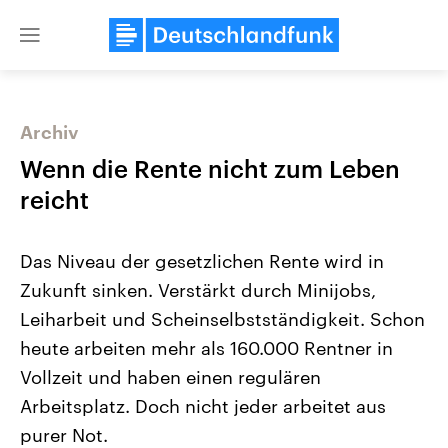
Close
menu
Archiv
Themen
Wenn die Rente nicht zum Leben
reicht
Das Niveau der gesetzlichen Rente wird in
Zukunft sinken. Verstärkt durch Minijobs,
Leiharbeit und Scheinselbstständigkeit. Schon
heute arbeiten mehr als 160.000 Rentner in
Landtagswahl Sachsen-Anhalt
USA
2026
Aktuelle Beiträge, Analys
Vollzeit und haben einen regulären
Alle Informationen
Hintergründe
Sachsen-Anhalt wählt am 6.
Wirtschaftlich und militäri
Arbeitsplatz. Doch nicht jeder arbeitet aus
September 2026 einen neuen
gehören die Vereinigten S
Landtag. Seit 2021 wird das
den mächtigsten Ländern 
purer Not.
Bundesland von einer Koalition aus
mit großem Einfluss auf d