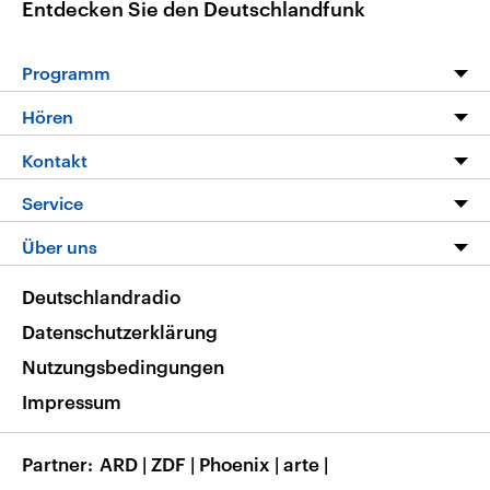
Entdecken Sie den Deutschlandfunk
Programm
Programm
Hören
Alle Sendungen
Livestream
Kontakt
Die Nachrichten
Audios
Hörerservice
Service
Nachrichtenleicht
Podcasts
Social Media
FAQ
Über uns
Neue Beiträge auf dlf.de
Deutschlandfunk App
Newsletter
Deutschlandradio
Themen-Schwerpunkte
Nachrichten App
Deutschlandradio
Veranstaltungen
Presse
Frequenzen
Datenschutzerklärung
Musikliste
Ausbildung und Karriere
Nutzungsbedingungen
RSS
Transparenz
Impressum
Korrekturen
Barrierefreiheit
Partner
ARD
|
ZDF
|
Phoenix
|
arte
|