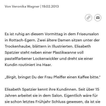
CDU, SPD und FDP regiert.-
aktuelle Weltgeschehen.
Von Veronika Wagner
|
19.02.2013
Umfragen, Prognosen,
Wahlprogramme, aktuelle Berichte
Sendungen
Programm
Podcasts
und Hintergründe zu den Parteien
und Kandidaten der anstehenden
Link
Emai
Wahl.
kopieren/te
Audio-Archiv
Es ist ruhig an diesem Vormittag in dem Friseursalon
in Rottach-Egern. Zwei ältere Damen sitzen unter der
Trockenhaube, blättern in Illustrierten. Elisabeth
Spatzier steht neben einer Plastikwanne voll
pastellfarbener Lockenwickler und dreht sie einer
Kundin routiniert ins Haar.
„Birgit, bringst Du der Frau Pfeiffer einen Kaffee bitte.“
Elisabeth Spatzier kennt ihre Kundinnen. Seit über 15
Jahren arbeitet sie in dem Salon. Eigentlich wäre für
sie schon letztes Frühjahr Schluss gewesen, da ist sie