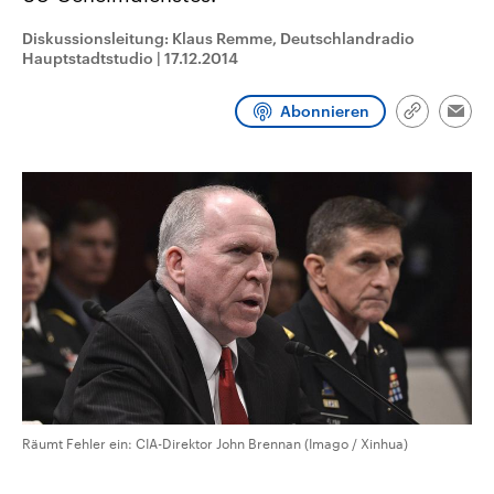
CDU, SPD und FDP regiert.-
aktuelle Weltgeschehen.
Umfragen, Prognosen,
Diskussionsleitung: Klaus Remme, Deutschlandradio
Wahlprogramme, aktuelle Berichte
Hauptstadtstudio
|
17.12.2014
Sendungen
Programm
Podcasts
und Hintergründe zu den Parteien
und Kandidaten der anstehenden
Wahl.
Abonnieren
Link
Audio-Archiv
Emai
kopieren/te
Räumt Fehler ein: CIA-Direktor John Brennan (Imago / Xinhua)