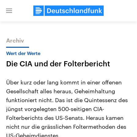
Close
menu
Archiv
Themen
Wert der Werte
Die CIA und der Folterbericht
Über kurz oder lang kommt in einer offenen
Gesellschaft alles heraus, Geheimhaltung
funktioniert nicht. Das ist die Quintessenz des
Landtagswahl Sachsen-Anhalt
USA
jüngst vorgelegten 500-seitigen CIA-
2026
Aktuelle Beiträge, Analys
Alle Informationen
Folterberichts des US-Senats. Heraus kamen
Hintergründe
Sachsen-Anhalt wählt am 6.
Wirtschaftlich und militäri
nicht nur die grässlichen Foltermethoden des
September 2026 einen neuen
gehören die Vereinigten S
Landtag. Seit 2021 wird das
den mächtigsten Ländern 
US-Geheimdienstes.
Bundesland von einer Koalition aus
mit großem Einfluss auf d