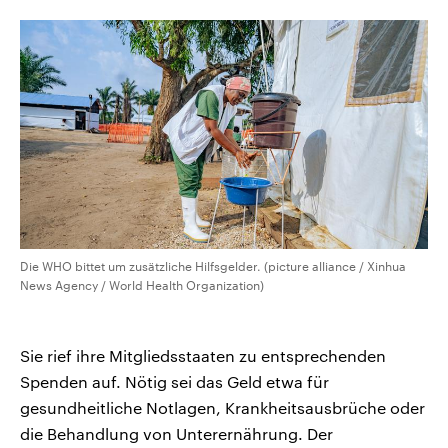
CDU, SPD und FDP regiert.-
aktuelle Weltgeschehen.
Umfragen, Prognosen,
Wahlprogramme, aktuelle Berichte
Sendungen
Programm
Podcasts
und Hintergründe zu den Parteien
und Kandidaten der anstehenden
Wahl.
Audio-Archiv
Die WHO bittet um zusätzliche Hilfsgelder. (picture alliance / Xinhua
News Agency / World Health Organization)
Sie rief ihre Mitgliedsstaaten zu entsprechenden
Spenden auf. Nötig sei das Geld etwa für
gesundheitliche Notlagen, Krankheitsausbrüche oder
die Behandlung von Unterernährung. Der