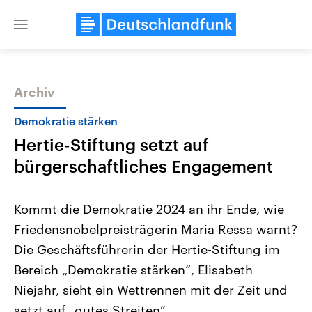
Close
menu
Archiv
Themen
Demokratie stärken
Hertie-Stiftung setzt auf
bürgerschaftliches Engagement
Kommt die Demokratie 2024 an ihr Ende, wie
Friedensnobelpreisträgerin Maria Ressa warnt?
Landtagswahl Sachsen-Anhalt
USA
Die Geschäftsführerin der Hertie-Stiftung im
2026
Aktuelle Beiträge, Analys
Alle Informationen
Hintergründe
Bereich „Demokratie stärken“, Elisabeth
Sachsen-Anhalt wählt am 6.
Wirtschaftlich und militäri
September 2026 einen neuen
gehören die Vereinigten S
Niejahr, sieht ein Wettrennen mit der Zeit und
Landtag. Seit 2021 wird das
den mächtigsten Ländern 
setzt auf „gutes Streiten“.
Bundesland von einer Koalition aus
mit großem Einfluss auf d