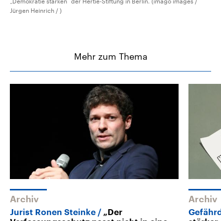
„Demokratie stärken“ der Hertie-Stiftung in Berlin. (imago images /
Jürgen Heinrich / )
Mehr zum Thema
Archiv
Archiv
Jurist Ronen Steinke
„Der
Gefährd