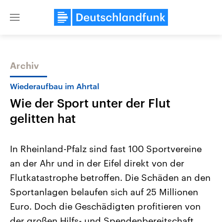
Close
menu
Archiv
Themen
Wiederaufbau im Ahrtal
Wie der Sport unter der Flut
gelitten hat
In Rheinland-Pfalz sind fast 100 Sportvereine
an der Ahr und in der Eifel direkt von der
Landtagswahl Sachsen-Anhalt
USA
Flutkatastrophe betroffen. Die Schäden an den
2026
Aktuelle Beiträge, Analys
Alle Informationen
Hintergründe
Sportanlagen belaufen sich auf 25 Millionen
Sachsen-Anhalt wählt am 6.
Wirtschaftlich und militäri
September 2026 einen neuen
gehören die Vereinigten S
Euro. Doch die Geschädigten profitieren von
Landtag. Seit 2021 wird das
den mächtigsten Ländern 
der großen Hilfs- und Spendenbereitschaft.
Bundesland von einer Koalition aus
mit großem Einfluss auf d