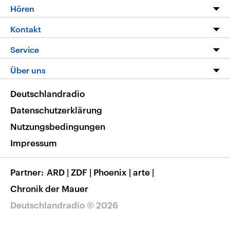
Programm
Hören
Alle Sendungen
Livestream
Kontakt
Die Nachrichten
Audios
Hörerservice
Service
Nachrichtenleicht
Podcasts
Social Media
FAQ
Über uns
Neue Beiträge auf dlf.de
Deutschlandfunk App
Newsletter
Deutschlandradio
Themen-Schwerpunkte
Nachrichten App
Deutschlandradio
Veranstaltungen
Presse
Frequenzen
Datenschutzerklärung
Musikliste
Ausbildung und Karriere
Nutzungsbedingungen
RSS
Transparenz
Impressum
Korrekturen
Barrierefreiheit
Partner
ARD
|
ZDF
|
Phoenix
|
arte
|
Chronik der Mauer
Deutschlandradio © 2026