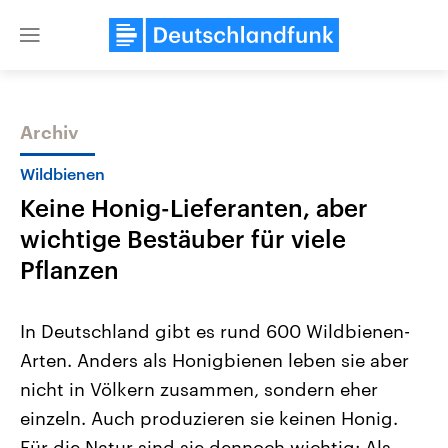
Close
menu
Archiv
Themen
Wildbienen
Keine Honig-Lieferanten, aber
wichtige Bestäuber für viele
Pflanzen
In Deutschland gibt es rund 600 Wildbienen-
Landtagswahl Sachsen-Anhalt
USA
Arten. Anders als Honigbienen leben sie aber
2026
Aktuelle Beiträge, Analys
Alle Informationen
Hintergründe
nicht in Völkern zusammen, sondern eher
Sachsen-Anhalt wählt am 6.
Wirtschaftlich und militäri
September 2026 einen neuen
gehören die Vereinigten S
einzeln. Auch produzieren sie keinen Honig.
Landtag. Seit 2021 wird das
den mächtigsten Ländern 
Bundesland von einer Koalition aus
Für die Natur sind sie dennoch wichtig: Als
mit großem Einfluss auf d