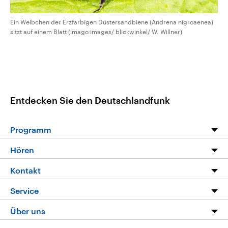
Ein Weibchen der Erzfarbigen Düstersandbiene (Andrena nigroaenea)
sitzt auf einem Blatt (imago images/ blickwinkel/ W. Willner)
Entdecken Sie den Deutschlandfunk
Programm
Programm
Hören
Alle Sendungen
Livestream
Kontakt
Die Nachrichten
Audios
Hörerservice
Service
Nachrichtenleicht
Podcasts
Social Media
FAQ
Über uns
Neue Beiträge auf dlf.de
Deutschlandfunk App
Newsletter