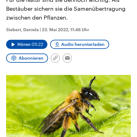
CDU, SPD und FDP regiert.-
aktuelle Weltgeschehen.
Bestäuber sichern sie die Samenübertragung
Umfragen, Prognosen,
Wahlprogramme, aktuelle Berichte
zwischen den Pflanzen.
Sendungen
Programm
Podcasts
und Hintergründe zu den Parteien
und Kandidaten der anstehenden
Wahl.
Siebert, Daniela
|
23. Mai 2022, 11:46 Uhr
Audio-Archiv
Hören
05:22
Audio herunterladen
Abonnieren
Link
Email
kopieren/teilen