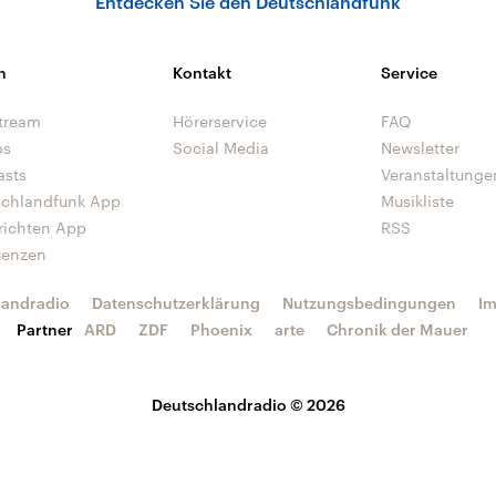
Entdecken Sie den Deutschlandfunk
n
Kontakt
Service
tream
Hörerservice
FAQ
os
Social Media
Newsletter
asts
Veranstaltunge
schlandfunk App
Musikliste
richten App
RSS
uenzen
landradio
Datenschutzerklärung
Nutzungsbedingungen
I
Partner
ARD
ZDF
Phoenix
arte
Chronik der Mauer
Deutschlandradio © 2026