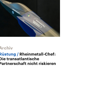
Archiv
Rheinmetall-C
plante Anschl
Rüstung
Rheinmetall-Chef:
Rüstungsmana
Die transatlantische
Partnerschaft nicht riskieren