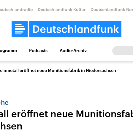
eutschlandradio
Deutschlandfunk Kultur
Deutschlandfunk No
rogramm
Podcasts
Audio-Archiv
Wirtschaft
Wissen
Kultur
Europa
Gesellschaf
einmetall eröffnet neue Munitionsfabrik in Niedersachsen
che
ll eröffnet neue Munitionsfab
chsen
Nahostkonflikt
Iran
le Beiträge,
Aktuelle Lage und
Aktuelle Lage und