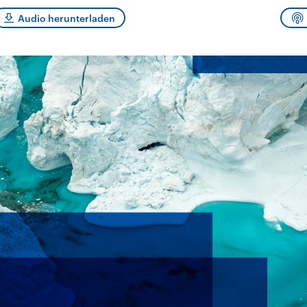
sen und
Hintergründe
Hintergründe
Der Überfall der
Der Iran – seit der
rgründe
Audio herunterladen
haftlich und
palästinensischen
Islamischen Revolu
risch gehören die
Terrororganisation
1979 auch Islamisc
igten Staaten zu
Hamas im Oktober 2023
Republik Iran – ist e
ächtigsten
auf Israel hat in der
von einem
n der Erde, mit
Region wieder die
Religionsführer auto
 Einfluss auf das
Gewalt entfacht. Israel
regierter Staat im 
le Weltgeschehen.
möchte die Hamas
Osten. Eine Feindsc
zerstören. Diese wird wie
zu Israel und zu de
die Hisbollah im Libanon
ist fest in der
vom Iran unterstützt.
Staatsideologie
verankert.