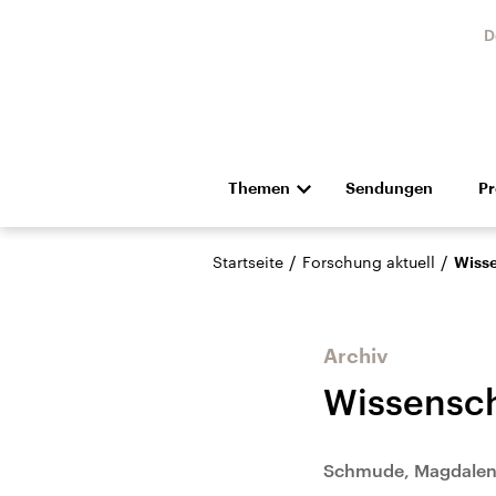
D
Themen
Sendungen
P
Die Nachrichten
Politik
/
/
Startseite
Forschung aktuell
Wiss
Hörspiel und Feature
Musik
Archiv
Wissensc
Landtagswahl Sachsen-
USA
Schmude, Magdale
Anhalt 2026
Aktuel