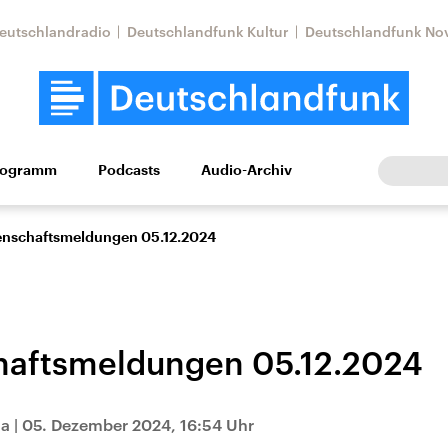
eutschlandradio
Deutschlandfunk Kultur
Deutschlandfunk No
rogramm
Podcasts
Audio-Archiv
Wirtschaft
Wissen
Kultur
Europa
Gesellschaf
enschaftsmeldungen 05.12.2024
haftsmeldungen 05.12.2024
Nahostkonflikt
Iran
na
|
05. Dezember 2024, 16:54 Uhr
le Beiträge,
Aktuelle Lage und
Aktuelle Lage und