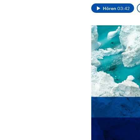
Alle Informationen
Analy
Sachsen-Anhalt wählt
Hinte
Hören
03:42
am 6. September 2026
Wirtsc
einen neuen Landtag.
militä
Seit 2021 wird das
Verein
Bundesland von einer
den m
Koalition aus CDU, SPD
Länder
und FDP regiert.-
großem
Umfragen, Prognosen,
aktuel
Wahlprogramme,
aktuelle Berichte und
Hintergründe zu den
Parteien und Kandidaten
der anstehenden Wahl.