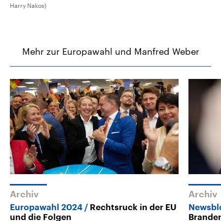
Harry Nakos)
Mehr zur Europawahl und Manfred Weber
Archiv
Archiv
Europawahl 2024
Rechtsruck in der EU
Newsbl
und die Folgen
Branden