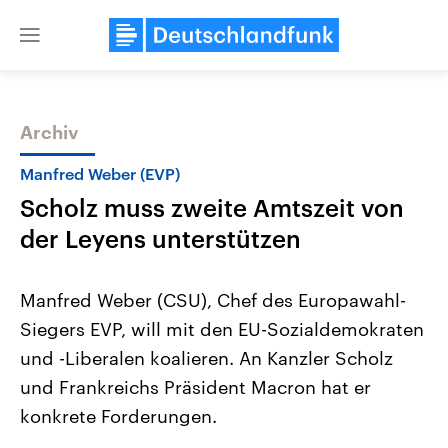
Close
menu
Archiv
Themen
Manfred Weber (EVP)
Scholz muss zweite Amtszeit von
der Leyens unterstützen
Manfred Weber (CSU), Chef des Europawahl-
Siegers EVP, will mit den EU-Sozialdemokraten
Landtagswahl Sachsen-Anhalt
USA
und -Liberalen koalieren. An Kanzler Scholz
2026
Aktuelle Beiträge, Analys
Alle Informationen
Hintergründe
und Frankreichs Präsident Macron hat er
Sachsen-Anhalt wählt am 6.
Wirtschaftlich und militäri
September 2026 einen neuen
gehören die Vereinigten S
konkrete Forderungen.
Landtag. Seit 2021 wird das
den mächtigsten Ländern 
Bundesland von einer Koalition aus
mit großem Einfluss auf d