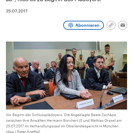
aktuelle Weltgeschehen.
Diese wird wie die Hisboll
Libanon vom Iran unterstüt
25.07.2017
Sendungen
Programm
Podcasts
Abonnieren
Link
Emai
kopieren/te
Audio-Archiv
Vor Beginn der Schlussplädoyers: Die Angeklagte Beate Zschäpe
zwischen ihre Anwälten Hermann Borchert (l) und Mathias Grasel am
25.07.2017 im Verhandlungssaal im Oberlandesgericht in München
(dpa / Peter Kneffel)