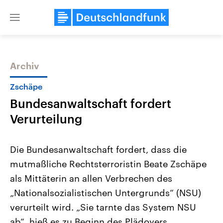
Close
menu
Archiv
Themen
Zschäpe
Bundesanwaltschaft fordert
Verurteilung
Die Bundesanwaltschaft fordert, dass die
mutmaßliche Rechtsterroristin Beate Zschäpe
USA
Nahostkonflikt
als Mittäterin an allen Verbrechen des
Aktuelle Beiträge, Analysen und
Aktuelle Lage und Hinter
Der Überfall der palästine
Hintergründe
„Nationalsozialistischen Untergrunds“ (NSU)
Wirtschaftlich und militärisch
Terrororganisation Hamas
gehören die Vereinigten Staaten zu
Oktober 2023 auf Israel ha
verurteilt wird. „Sie tarnte das System NSU
den mächtigsten Ländern der Erde,
Region wieder die Gewalt 
ab“, hieß es zu Beginn des Plädoyers.
mit großem Einfluss auf das
Israel möchte die Hamas z