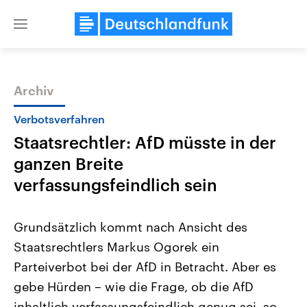
Close
menu
Archiv
Themen
Verbotsverfahren
Staatsrechtler: AfD müsste in der
ganzen Breite
verfassungsfeindlich sein
Grundsätzlich kommt nach Ansicht des
Landtagswahl Sachsen-Anhalt
USA
Staatsrechtlers Markus Ogorek ein
2026
Aktuelle Beiträge, Analys
Alle Informationen
Hintergründe
Parteiverbot bei der AfD in Betracht. Aber es
Sachsen-Anhalt wählt am 6.
Wirtschaftlich und militäri
September 2026 einen neuen
gehören die Vereinigten S
gebe Hürden – wie die Frage, ob die AfD
Landtag. Seit 2021 wird das
den mächtigsten Ländern 
Bundesland von einer Koalition aus
inhaltlich verfassungsfeindlich genug sei, so
mit großem Einfluss auf d