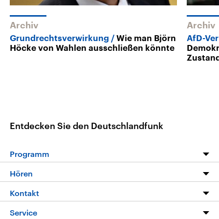
Archiv
Archiv
Grundrechtsverwirkung
Wie man Björn
AfD-Ve
Höcke von Wahlen ausschließen könnte
Demokra
Zustan
Entdecken Sie den Deutschlandfunk
Programm
Programm
Hören
Alle Sendungen
Livestream
Kontakt
Die Nachrichten
Audios
Hörerservice
Service
Nachrichtenleicht