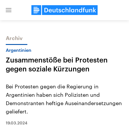
Close
menu
Archiv
Themen
Argentinien
Zusammenstöße bei Protesten
gegen soziale Kürzungen
Bei Protesten gegen die Regierung in
Argentinien haben sich Polizisten und
Landtagswahl Sachsen-Anhalt
USA
Demonstranten heftige Auseinandersetzungen
2026
Aktuelle Beiträge, Analys
Alle Informationen
Hintergründe
geliefert.
Sachsen-Anhalt wählt am 6.
Wirtschaftlich und militäri
September 2026 einen neuen
gehören die Vereinigten S
19.03.2024
Landtag. Seit 2021 wird das
den mächtigsten Ländern 
Bundesland von einer Koalition aus
mit großem Einfluss auf d