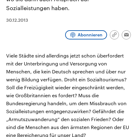
CDU, SPD und FDP regiert.-
aktuelle Weltgeschehen.
Sozialleistungen haben.
Umfragen, Prognosen,
Wahlprogramme, aktuelle Berichte
Sendungen
Programm
Podcasts
und Hintergründe zu den Parteien
30.12.2013
und Kandidaten der anstehenden
Wahl.
Audio-Archiv
Abonnieren
Link
Emai
kopieren/te
Viele Städte sind allerdings jetzt schon überfordert
mit der Unterbringung und Versorgung von
Menschen, die kein Deutsch sprechen und über nur
wenig Bildung verfügen. Droht ein Sozialtourismus?
Soll die Freizügigkeit wieder eingeschränkt werden,
wie Großbritannien es fordert? Muss die
Bundesregierung handeln, um dem Missbrauch von
Sozialleistungen entgegenzuwirken? Gefährdet die
„Armutszuwanderung“ den sozialen Frieden? Oder
sind die Menschen aus den ärmsten Regionen der EU
eine Bereicherung für unser Land?