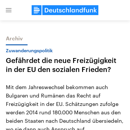
Close
menu
Archiv
Themen
Zuwanderungspolitik
Gefährdet die neue Freizügigkeit
in der EU den sozialen Frieden?
Mit dem Jahreswechsel bekommen auch
Bulgaren und Rumänen das Recht auf
Landtagswahl Sachsen-Anhalt
USA
Freizügigkeit in der EU. Schätzungen zufolge
2026
Aktuelle Beiträge, Analys
Alle Informationen
Hintergründe
werden 2014 rund 180.000 Menschen aus den
Sachsen-Anhalt wählt am 6.
Wirtschaftlich und militäri
September 2026 einen neuen
gehören die Vereinigten S
beiden Staaten nach Deutschland übersiedeln,
Landtag. Seit 2021 wird das
den mächtigsten Ländern 
wo sie dann auch Anspruch auf
Bundesland von einer Koalition aus
mit großem Einfluss auf d