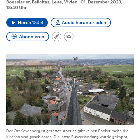
Boeselager, Felicitas; Leue, Vivien
|
01. Dezember 2023,
CDU, SPD und FDP regiert.-
aktuelle Weltgeschehen.
18:40 Uhr
Umfragen, Prognosen,
Wahlprogramme, aktuelle Berichte
Sendungen
Programm
Podcasts
und Hintergründe zu den Parteien
Hören
18:54
Audio herunterladen
und Kandidaten der anstehenden
Wahl.
Audio-Archiv
Abonnieren
Link
Email
kopieren/teilen
Der Ort Keyenberg ist gerettet. Aber es gibt keinen Bäcker mehr, die
Kirchen sind geschlossen. Die letzte Busverbindung wurde gekappt,