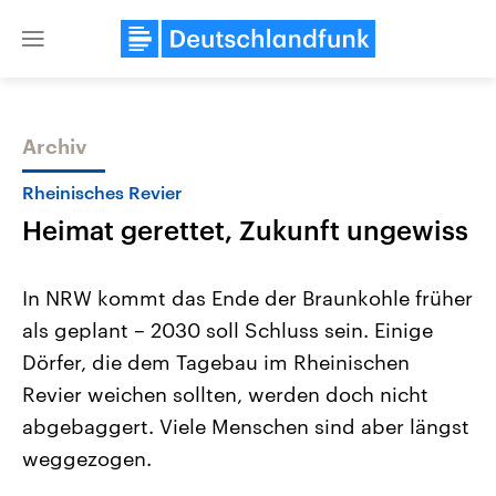
Close
menu
Archiv
Themen
Rheinisches Revier
Heimat gerettet, Zukunft ungewiss
In NRW kommt das Ende der Braunkohle früher
als geplant – 2030 soll Schluss sein. Einige
Dörfer, die dem Tagebau im Rheinischen
Landtagswahl Sachsen-Anhalt
USA
Revier weichen sollten, werden doch nicht
2026
Aktuelle Beiträge, Analys
Alle Informationen
abgebaggert. Viele Menschen sind aber längst
Hintergründe
Sachsen-Anhalt wählt am 6.
Wirtschaftlich und militäri
weggezogen.
September 2026 einen neuen
gehören die Vereinigten S
Landtag. Seit 2021 wird das
den mächtigsten Ländern 
Bundesland von einer Koalition aus
mit großem Einfluss auf d