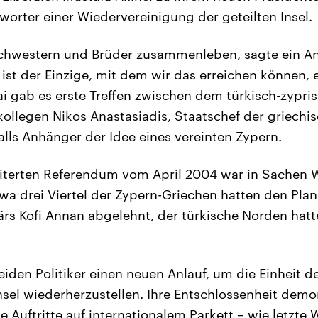
worter einer Wiedervereinigung der geteilten Insel.
chwestern und Brüder zusammenleben, sagte ein An
 ist der Einzige, mit dem wir das erreichen können, 
i gab es erste Treffen zwischen dem türkisch-zypri
llegen Nikos Anastasiadis, Staatschef der griechi
lls Anhänger der Idee eines vereinten Zypern.
terten Referendum vom April 2004 war in Sachen 
twa drei Viertel der Zypern-Griechen hatten den Pla
rs Kofi Annan abgelehnt, der türkische Norden hatt
iden Politiker einen neuen Anlauf, um die Einheit der
Insel wiederherzustellen. Ihre Entschlossenheit demo
Auftritte auf internationalem Parkett – wie letzte