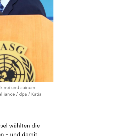
Akinci und seinem
lliance / dpa / Katia
sel wählten die
en – und damit