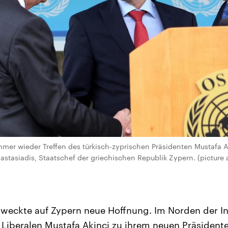
immer wieder Treffen des türkisch-zyprischen Präsidenten Mustafa 
stasiadis, Staatschef der griechischen Republik Zypern. (picture a
5 weckte auf Zypern neue Hoffnung. Im Norden der In
Liberalen Mustafa Akinci zu ihrem neuen Präsident