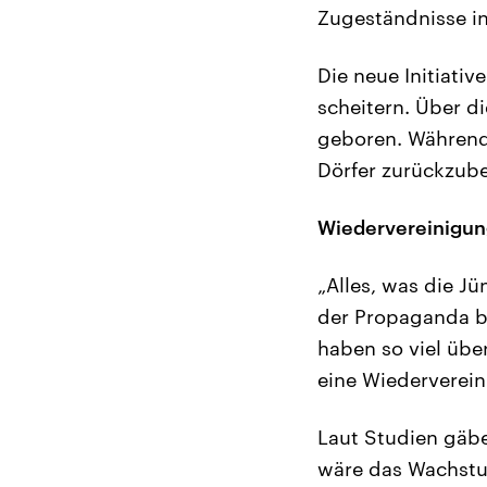
Zugeständnisse in
Die neue Initiati
scheitern. Über d
geboren. Während 
Dörfer zurückzube
Wiedervereinigung
„Alles, was die Jü
der Propaganda be
haben so viel übe
eine Wiedervereini
Laut Studien gäbe
wäre das Wachstum