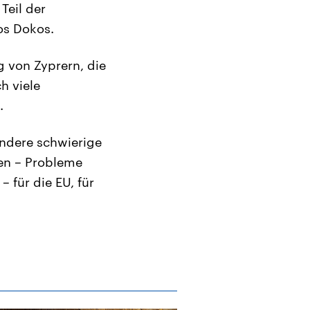
Teil der
os Dokos.
g von Zyprern, die
h viele
.
 andere schwierige
hen – Probleme
 für die EU, für