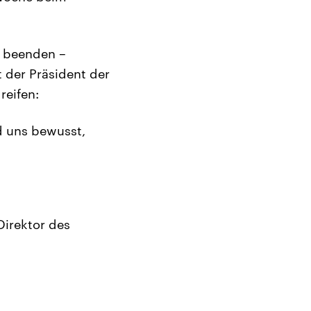
o beenden –
t der Präsident der
reifen:
d uns bewusst,
Direktor des