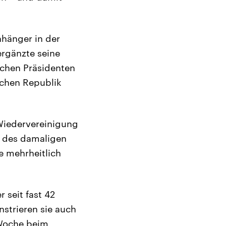
hänger in der
ergänzte seine
schen Präsidenten
schen Republik
Wiedervereinigung
n des damaligen
e mehrheitlich
 seit fast 42
nstrieren sie auch
 Woche beim