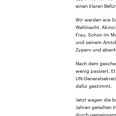
einen klaren Befür
Wir werden wie S
Wahlnacht. Akinci
Frau. Schon im Ma
und seinem Amtsko
Zypern und ebenfa
Nach dem geschei
wenig passiert. E
UN-Generalsekretä
dafür gestimmt.
Jetzt wagen die be
Jahren geteilten 
durch gemeinsame 