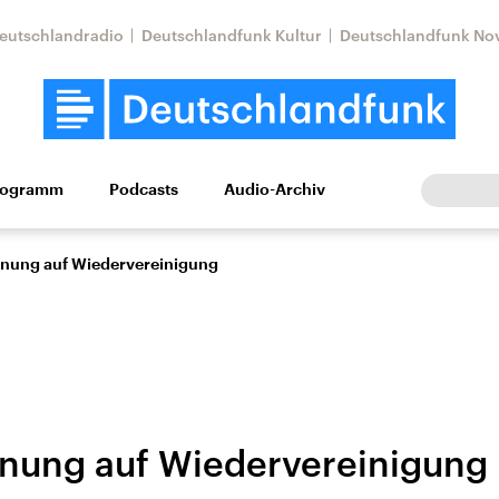
eutschlandradio
Deutschlandfunk Kultur
Deutschlandfunk No
rogramm
Podcasts
Audio-Archiv
Wirtschaft
Wissen
Kultur
Europa
Gesellschaf
nung auf Wiedervereinigung
nung auf Wiedervereinigung
Nahostkonflikt
Iran
le Beiträge,
Aktuelle Lage und
Aktuelle Lage und