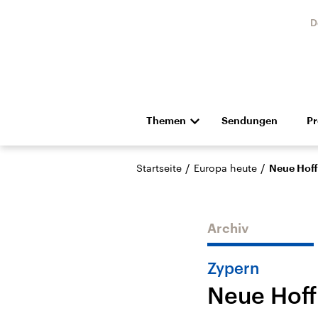
D
Themen
Sendungen
P
Die Nachrichten
Politik
/
/
Startseite
Europa heute
Neue Hoff
Hörspiel und Feature
Musik
Archiv
Zypern
Neue Hoff
Landtagswahl Sachsen-
USA
Anhalt 2026
Aktuel