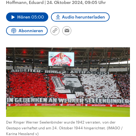
Hoffmann, Eduard
|
24. Oktober 2024, 09:05 Uhr
CDU, SPD und FDP regiert.-
aktuelle Weltgeschehen.
Umfragen, Prognosen,
Wahlprogramme, aktuelle Berichte
Hören
05:00
Audio herunterladen
Sendungen
Programm
Podcasts
und Hintergründe zu den Parteien
und Kandidaten der anstehenden
Wahl.
Abonnieren
Link
Audio-Archiv
Email
kopieren/teilen
Der Ringer Werner Seelenbinder wurde 1942 verraten, von der
Gestapo verhaftet und am 24. Oktober 1944 hingerichtet. (IMAGO /
Karina Hessland v)