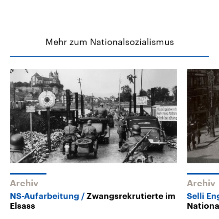
Mehr zum Nationalsozialismus
Archiv
Archiv
NS-Aufarbeitung
Zwangsrekrutierte im
Selli En
Elsass
Nationa