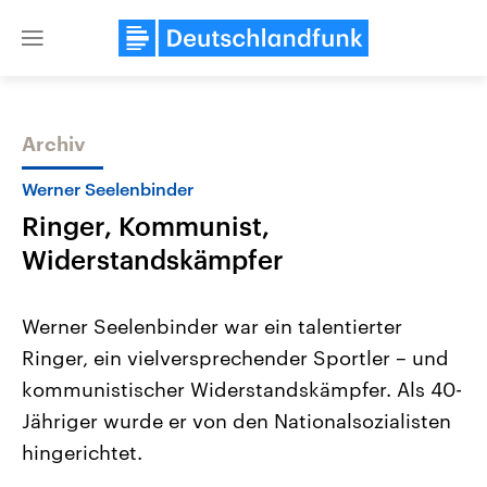
Close
menu
Archiv
Themen
Werner Seelenbinder
Ringer, Kommunist,
Widerstandskämpfer
Werner Seelenbinder war ein talentierter
Ringer, ein vielversprechender Sportler – und
Landtagswahl Sachsen-Anhalt
USA
kommunistischer Widerstandskämpfer. Als 40-
2026
Aktuelle Beiträge, Analys
Alle Informationen
Hintergründe
Jähriger wurde er von den Nationalsozialisten
Sachsen-Anhalt wählt am 6.
Wirtschaftlich und militäri
September 2026 einen neuen
gehören die Vereinigten S
hingerichtet.
Landtag. Seit 2021 wird das
den mächtigsten Ländern 
Bundesland von einer Koalition aus
mit großem Einfluss auf d