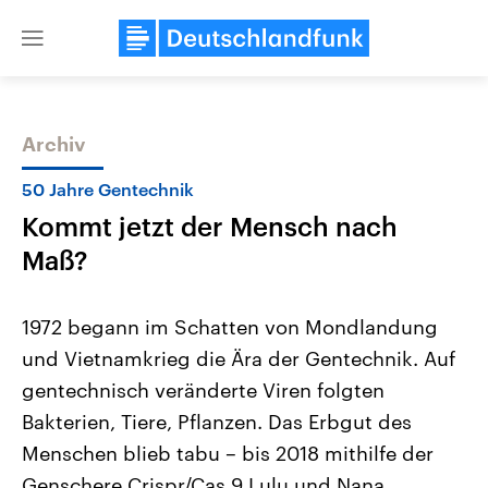
Close
menu
Archiv
Themen
50 Jahre Gentechnik
Kommt jetzt der Mensch nach
Maß?
1972 begann im Schatten von Mondlandung
und Vietnamkrieg die Ära der Gentechnik. Auf
Landtagswahl Sachsen-Anhalt
USA
gentechnisch veränderte Viren folgten
2026
Aktuelle Beiträge, Analys
Alle Informationen
Hintergründe
Bakterien, Tiere, Pflanzen. Das Erbgut des
Sachsen-Anhalt wählt am 6.
Wirtschaftlich und militäri
September 2026 einen neuen
gehören die Vereinigten S
Menschen blieb tabu – bis 2018 mithilfe der
Landtag. Seit 2021 wird das
den mächtigsten Ländern 
Genschere Crispr/Cas 9 Lulu und Nana
Bundesland von einer Koalition aus
mit großem Einfluss auf d