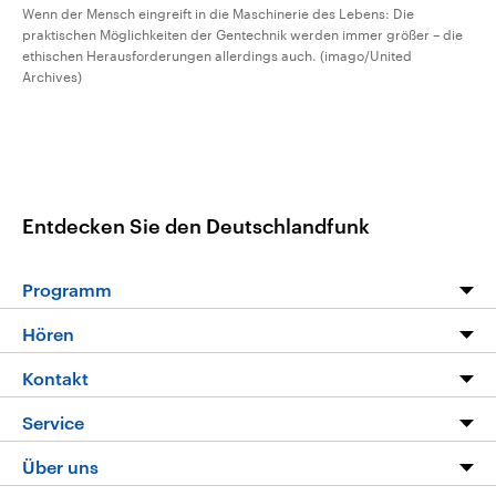
Wenn der Mensch eingreift in die Maschinerie des Lebens: Die
praktischen Möglichkeiten der Gentechnik werden immer größer – die
ethischen Herausforderungen allerdings auch. (imago/United
Archives)
Entdecken Sie den Deutschlandfunk
Programm
Programm
Hören
Alle Sendungen
Livestream
Kontakt
Die Nachrichten
Audios
Hörerservice
Service
Nachrichtenleicht
Podcasts
Social Media
FAQ
Über uns
Neue Beiträge auf dlf.de
Deutschlandfunk App
Newsletter